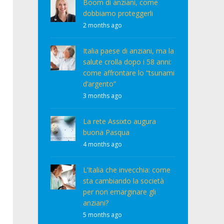
Boom di anziani, come
dobbiamo proteggerli
2 months ago
Italia paese di anziani, ma la
salute crolla dopo i 58 anni:
come affrontare lo “tsunami
d’argento”
3 months ago
La rete Assixto augura
buona Pasqua
4 months ago
L’Italia che invecchia: come
sta cambiando la società
per non emarginare gli
anziani?
5 months ago