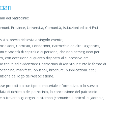
ciari
ri del patrocinio:
omuni, Province, Università, Comunità, Istituzioni ed altri Enti
Assixto, previa richiesta a singolo evento;
sociazioni, Comitati, Fondazioni, Parrocchie ed altri Organismi,
dini e Società di capitali o di persone, che non perseguano per
lucro, con eccezione di quanto disposto al successivo art.;
no tenuti ad evidenziare il patrocinio di Assixto in tutte le forme di
 locandine, manifesti, opuscoli, brochure, pubblicazioni, ecc.)
izione del logo dell’Associazione.
sse prodotto alcun tipo di materiale informativo, o lo stesso
ata di richiesta del patrocinio, la concessione del patrocinio
are attraverso gli organi di stampa (comunicati, articoli di giornale,