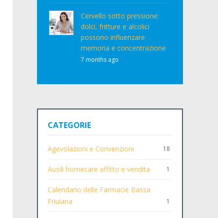
Cervello sotto pressione:
dolci, fritture e alcolici
possono influenzare
memoria e concentrazione
7 months ago
CATEGORIE
Agevolazioni e Convenzioni
18
Ausili homecare affitto e vendita
1
Calendario delle Farmacie Bassa
Friulana
1