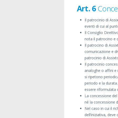
Art. 6
Conces
Il patrocinio di Ass
eventi di cui al pun
Il Consiglio Dirett
nota il patrocino e
Il patrocino di Assi
comunicazione e divu
patrocinio di Assixto
Il patrocinio concess
analoghe o affini e
si ripetono periodic
periodo e la durata.
essere riformulata 
La concessione del 
né la concessione di
Nel caso in cui il 
dell’iniziativa, dev