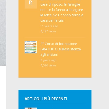
case di riposo: le famiglie
non ce la fanno a integrare
la retta. Se il nonno torna a
casa per la crisi
11 years ago
4,527
views
2° Corso di formazione
GRATUITO sull’assistenza
agli anziani
8 years ago
4,026
views
ARTICOLI PIÙ RECENTI