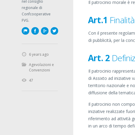
nel consiglio
Il patrocinio morale è
regionale di
Confcooperative
Art.1
Finalità
FVG.
Con il presente regolam
di pubblicità, per la con
6 years ago
Art. 2
Definiz
Agevolazioni e
Convenzioni
Il patrocinio rapprese
di Assixto ad iniziative 
47
territorio nazionale e no
diffusione della tematic
Il patrocinio non compo
iniziative realizzate fuo
riferimento ad attività 
in un arco di tempo defi