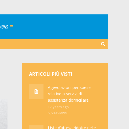
NEWS
ARTICOLI PIÙ VISTI
Agevolazioni per spese
relative a servizi di
assistenza domiciliare
17 years ago
5,609
views
Liste d’attesa ridotte nelle