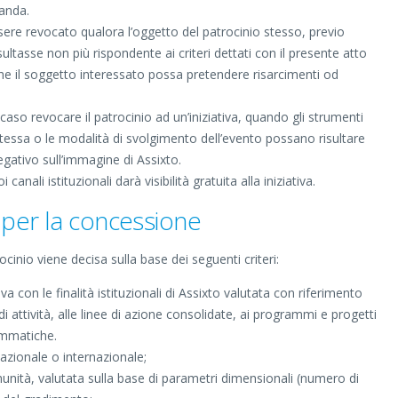
anda.
ssere revocato qualora l’oggetto del patrocinio stesso, previo
risultasse non più rispondente ai criteri dettati con il presente atto
he il soggetto interessato possa pretendere risarcimenti od
caso revocare il patrocinio ad un’iniziativa, quando gli strumenti
stessa o le modalità di svolgimento dell’evento possano risultare
egativo sull’immagine di Assixto.
 canali istituzionali darà visibilità gratuita alla iniziativa.
 per la concessione
cinio viene decisa sulla base dei seguenti criteri:
iva con le finalità istituzionali di Assixto valutata con riferimento
 di attività, alle linee di azione consolidate, ai programmi e progetti
ammatiche.
 nazionale o internazionale;
munità, valutata sulla base di parametri dimensionali (numero di