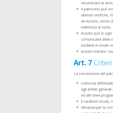
riesaminare la dom
Il patrocinio può e
ulteriori verifiche, 
da Assixto, senza c
indennizzi di sorta.
Assixto può in ogni 
comunicativi della 
incidenti in modo n
Assixto tramite i suoi
Art. 7
Criteri
La concessione del patro
coerenza dell’iniziat
agli ambiti generali
ed alle linee progr
il carattere locale,
rilevanza per la co