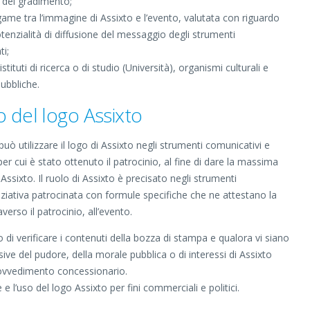
 e del gradimento;
legame tra l’immagine di Assixto e l’evento, valutata con riguardo
potenzialità di diffusione del messaggio degli strumenti
ti;
tituti di ricerca o di studio (Università), organismi culturali e
pubbliche.
o del logo Assixto
uò utilizzare il logo di Assixto negli strumenti comunicativi e
a per cui è stato ottenuto il patrocinio, al fine di dare la massima
Assixto. Il ruolo di Assixto è precisato negli strumenti
iniziativa patrocinata con formule specifiche che ne attestano la
erso il patrocinio, all’evento.
itto di verificare i contenuti della bozza di stampa e qualora vi siano
sive del pudore, della morale pubblica o di interessi di Assixto
provvedimento concessionario.
e e l’uso del logo Assixto per fini commerciali e politici.