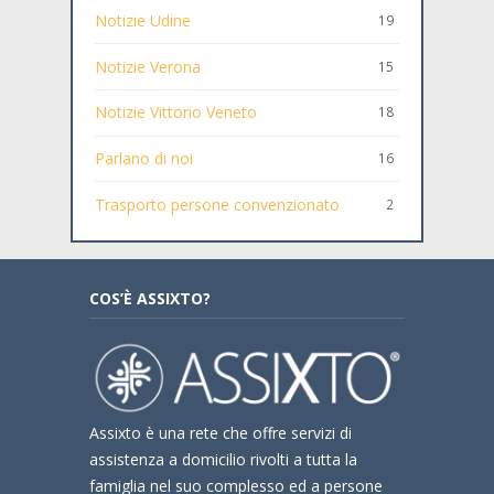
Notizie Udine
19
Notizie Verona
15
Notizie Vittorio Veneto
18
Parlano di noi
16
Trasporto persone convenzionato
2
COS’È ASSIXTO?
Assixto è una rete che offre servizi di
assistenza a domicilio rivolti a tutta la
famiglia nel suo complesso ed a persone