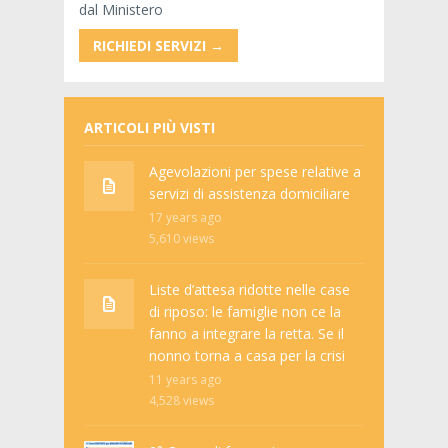
dal Ministero
RICHIEDI SERVIZI →
ARTICOLI PIÙ VISTI
Agevolazioni per spese relative a
servizi di assistenza domiciliare
17 years ago
5,610
views
Liste d’attesa ridotte nelle case
di riposo: le famiglie non ce la
fanno a integrare la retta. Se il
nonno torna a casa per la crisi
11 years ago
4,528
views