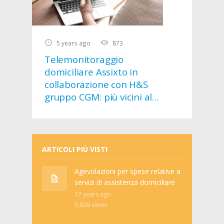
5 years ago
873
Telemonitoraggio
domiciliare Assixto in
collaborazione con H&S
gruppo CGM: più vicini al
paziente
ARTICOLI PIÙ VISTI
Agevolazioni per spese relative a
servizi di assistenza domiciliare
17 years ago
5,609
views