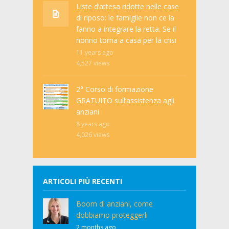
Liste d’attesa ridotte nelle case
di riposo: le famiglie non ce la
fanno a integrare la retta. Se il
nonno torna a casa per la crisi
11 years ago
4,527
views
2° Corso di formazione
GRATUITO sull’assistenza agli
anziani
8 years ago
4,026
views
ARTICOLI PIÙ RECENTI
Boom di anziani, come
dobbiamo proteggerli
2 months ago