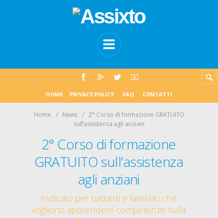
HOME
PRIVACY POLICY
FAQ
CONTATTI
Home
News
2° Corso di formazione GRATUITO
sull’assistenza agli anziani
2° Corso di formazione
GRATUITO sull’assistenza
agli anziani
Indicato per badanti e familiari che
vogliono apprendere competenze sulla