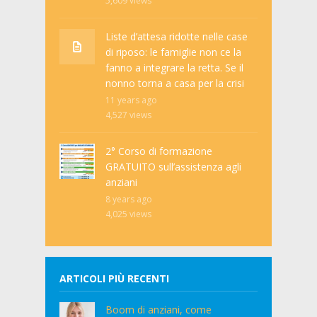
5,609
views
Liste d’attesa ridotte nelle case
di riposo: le famiglie non ce la
fanno a integrare la retta. Se il
nonno torna a casa per la crisi
11 years ago
4,527
views
2° Corso di formazione
GRATUITO sull’assistenza agli
anziani
8 years ago
4,025
views
ARTICOLI PIÙ RECENTI
Boom di anziani, come