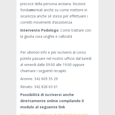
precoce della persona anziana. Nozioni
fonda
m
entali anche su come mettere in
sicurezza anche sè stessi per effettuare i
corretti movimenti d’assistenza
Intervento Podologo
: Come trattare con
la giusta cura unghie e callosità
Per ulteriori info e per iscriversi al corso
potete passare nel nostro ufficio dal lunedi
al venerdi dalle 09:00 alle 19:00 oppure
chiamare i seguenti recapiti:
Aronne: 342 609 55 29
Renato: 342 828 63 61
Possibilità di iscriversi anche
direttamente online compilando il
modulo al seguente link
https://goo.gl/forms/bcFIUFx0Fskvqxe52