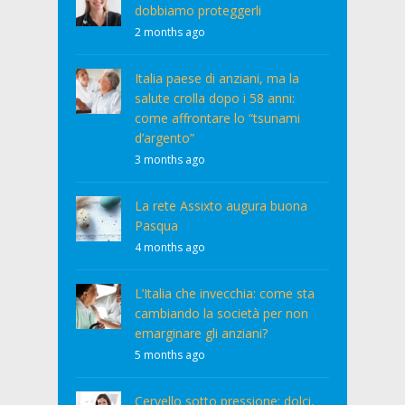
dobbiamo proteggerli
2 months ago
Italia paese di anziani, ma la
salute crolla dopo i 58 anni:
come affrontare lo “tsunami
d’argento”
3 months ago
La rete Assixto augura buona
Pasqua
4 months ago
L’Italia che invecchia: come sta
cambiando la società per non
emarginare gli anziani?
5 months ago
Cervello sotto pressione: dolci,