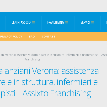
CENTRI ASSIXTO
FRANCHISING
SERVIZI
PRIVACY POLICY
FAQ
CONTATTI
ani Verona: assistenza domiciliare e in struttura, infermieri e fisoterapisti – Ass
Franchising
a anziani Verona: assistenza
e e in struttura, infermieri e
apisti – Assixto Franchising