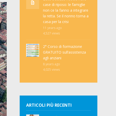
case di riposo: le famiglie
non ce la fanno a integrare
la retta. Se il nonno torna a
casa per la crisi
11 years ago
4,527
views
2° Corso di formazione
GRATUITO sull’assistenza
agli anziani
8 years ago
4,025
views
ARTICOLI PIÙ RECENTI