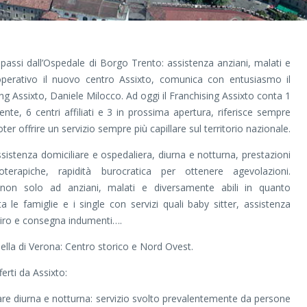
passi dall’Ospedale di Borgo Trento: assistenza anziani, malati e
 operativo il nuovo centro Assixto, comunica con entusiasmo il
ng Assixto, Daniele Milocco. Ad oggi il Franchising Assixto conta 1
nte, 6 centri affiliati e 3 in prossima apertura, riferisce sempre
oter offrire un servizio sempre più capillare sul territorio nazionale.
sistenza domiciliare e ospedaliera, diurna e notturna, prestazioni
sioterapiche, rapidità burocratica per ottenere agevolazioni.
a non solo ad anziani, malati e diversamente abili in quanto
 le famiglie e i single con servizi quali baby sitter, assistenza
ritiro e consegna indumenti….
ella di Verona: Centro storico e Nord Ovest.
ferti da Assixto:
are diurna e notturna: servizio svolto prevalentemente da persone