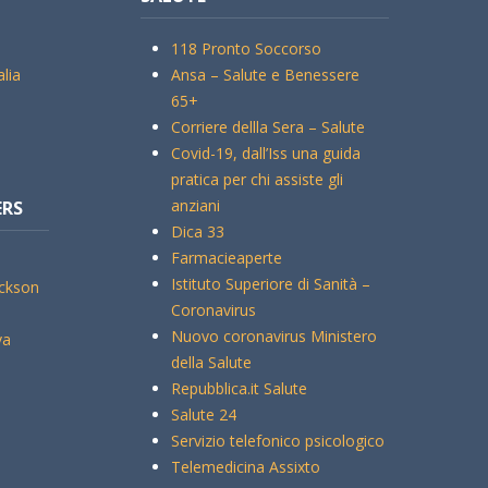
118 Pronto Soccorso
alia
Ansa – Salute e Benessere
65+
Corriere dellla Sera – Salute
Covid-19, dall’Iss una guida
pratica per chi assiste gli
anziani
ERS
Dica 33
Farmacieaperte
Istituto Superiore di Sanità –
ickson
Coronavirus
Nuovo coronavirus Ministero
va
della Salute
Repubblica.it Salute
Salute 24
Servizio telefonico psicologico
Telemedicina Assixto