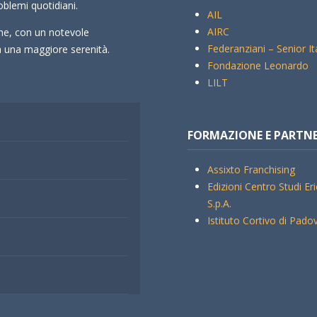
oblemi quotidiani.
AIL
AIRC
che, con un notevole
Federanziani – Senior It
rà una maggiore serenità.
Fondazione Leonardo
LILT
FORMAZIONE E PARTN
Assixto Franchising
Edizioni Centro Studi Er
S.p.A.
Istituto Cortivo di Pado