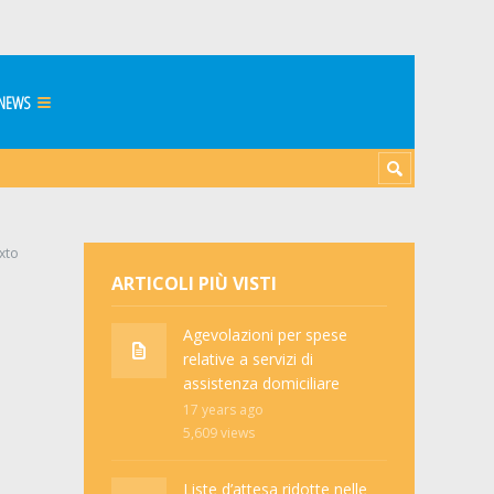
NEWS
ixto
ARTICOLI PIÙ VISTI
Agevolazioni per spese
relative a servizi di
assistenza domiciliare
17 years ago
5,609
views
Liste d’attesa ridotte nelle