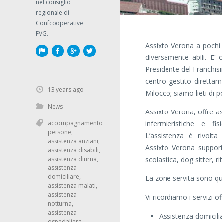
nel consiglio
regionale di
Confcooperative
FVG.
Assixto Verona a pochi 
diversamente abili. E’
Presidente del Franchisi
centro gestito direttame
13 years ago
Milocco; siamo lieti di p
News
Assixto Verona, offre as
accompagnamento
infermieristiche e fi
persone
,
L’assistenza è rivolt
assistenza anziani
,
Assixto Verona supporta
assistenza disabili
,
assistenza diurna
,
scolastica, dog sitter, 
assistenza
domiciliare
,
La zone servita sono qu
assistenza malati
,
assistenza
Vi ricordiamo i servizi of
notturna
,
assistenza
Assistenza domicili
ospedaliera
,