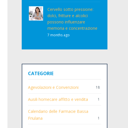
Cervello sotto pressione:
dolci, fritture e alcolici
possono influenzare
memoria e concentrazione
7 months ago
CATEGORIE
Agevolazioni e Convenzioni
18
Ausili homecare affitto e vendita
1
Calendario delle Farmacie Bassa
Friulana
1