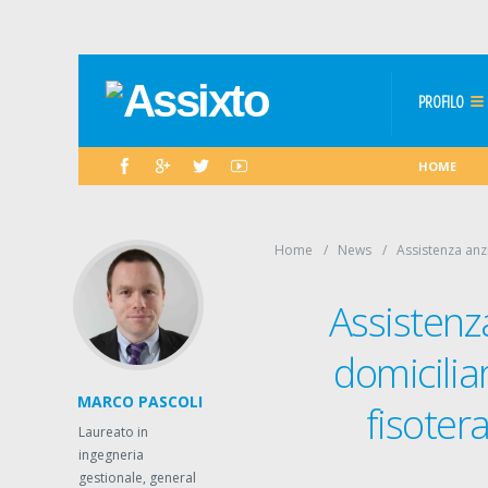
PROFILO
HOME
Home
News
Assistenza anzi
Assistenz
domiciliar
MARCO PASCOLI
fisoter
Laureato in
ingegneria
gestionale, general