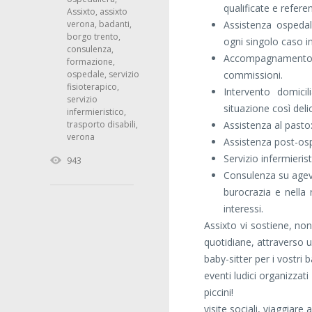
qualificate e referen
Assixto
,
assixto
verona
,
badanti
,
Assistenza ospedali
borgo trento
,
ogni singolo caso i
consulenza
,
Accompagnamento p
formazione
,
ospedale
,
servizio
commissioni.
fisioterapico
,
Intervento domici
servizio
situazione così deli
infermieristico
,
trasporto disabili
,
Assistenza al pasto
verona
Assistenza post-ospe
Servizio infermierist
943
Consulenza su agevol
burocrazia e nella r
interessi.
Assixto vi sostiene, no
quotidiane, attraverso un
baby-sitter per i vostri
eventi ludici organizzat
piccini!
visite sociali, viaggiare