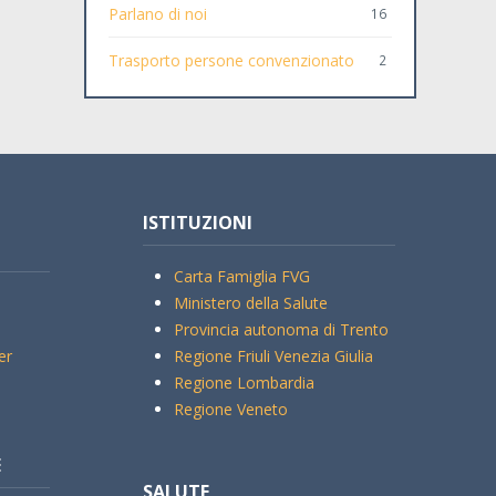
Parlano di noi
16
Trasporto persone convenzionato
2
ISTITUZIONI
Carta Famiglia FVG
Ministero della Salute
Provincia autonoma di Trento
er
Regione Friuli Venezia Giulia
Regione Lombardia
Regione Veneto
E
SALUTE