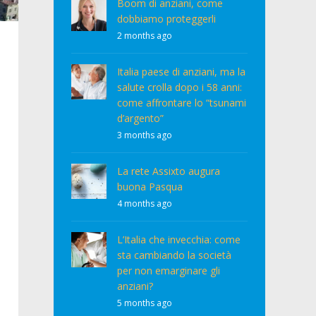
Boom di anziani, come
dobbiamo proteggerli
2 months ago
Italia paese di anziani, ma la
salute crolla dopo i 58 anni:
come affrontare lo “tsunami
d’argento”
3 months ago
La rete Assixto augura
buona Pasqua
4 months ago
L’Italia che invecchia: come
sta cambiando la società
per non emarginare gli
anziani?
5 months ago