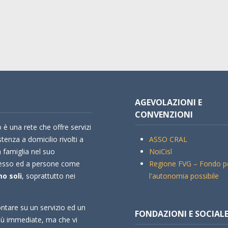
AGEVOLAZIONI E
CONVENZIONI
 è una rete che offre servizi
stenza a domicilio rivolti a
ASSO CRAL
a famiglia nel suo
NoiCisl
esso ed a persone come
Regione FVG – Fondo p
o soli
, soprattutto nei
l'autonomia possibile
ntare su un servizio ed un
FONDAZIONI E SOCIAL
più immediate, ma che vi