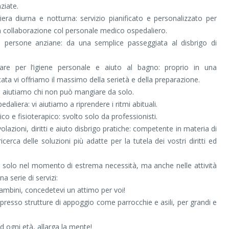
ziate.
era diurna e notturna: servizio pianificato e personalizzato per
n collaborazione col personale medico ospedaliero.
ersone anziane: da una semplice passeggiata al disbrigo di
liare per l’igiene personale e aiuto al bagno: proprio in una
cata vi offriamo il massimo della serietà e della preparazione.
: aiutiamo chi non può mangiare da solo.
daliera: vi aiutiamo a riprendere i ritmi abituali.
ico e fisioterapico: svolto solo da professionisti.
azioni, diritti e aiuto disbrigo pratiche: competente in materia di
icerca delle soluzioni più adatte per la tutela dei vostri diritti ed
n solo nel momento di estrema necessità, ma anche nelle attività
a serie di servizi:
 bambini, concedetevi un attimo per voi!
i presso strutture di appoggio come parrocchie e asili, per grandi e
 ad ogni età, allarga la mente!