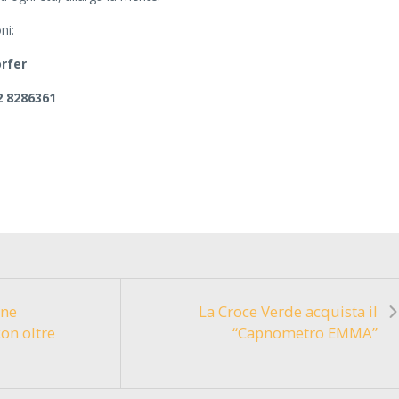
ni:
orfer
2 8286361
one
La Croce Verde acquista il
on oltre
“Capnometro EMMA”