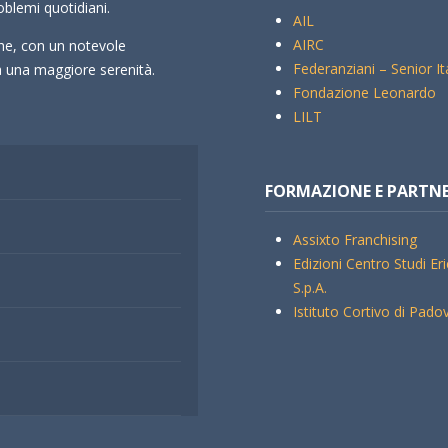
oblemi quotidiani.
AIL
AIRC
che, con un notevole
Federanziani – Senior It
rà una maggiore serenità.
Fondazione Leonardo
LILT
FORMAZIONE E PARTN
Assixto Franchising
Edizioni Centro Studi Er
S.p.A.
Istituto Cortivo di Pado