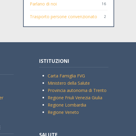
Parlano di noi
16
Trasporto persone convenzionato
2
ISTITUZIONI
Carta Famiglia FVG
Ministero della Salute
Provincia autonoma di Trento
er
Regione Friuli Venezia Giulia
Regione Lombardia
Regione Veneto
E
SALUTE