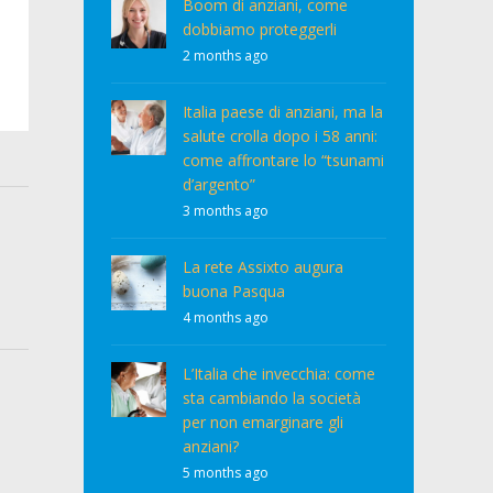
Boom di anziani, come
dobbiamo proteggerli
2 months ago
Italia paese di anziani, ma la
salute crolla dopo i 58 anni:
come affrontare lo “tsunami
d’argento”
3 months ago
La rete Assixto augura
buona Pasqua
4 months ago
L’Italia che invecchia: come
sta cambiando la società
per non emarginare gli
anziani?
5 months ago