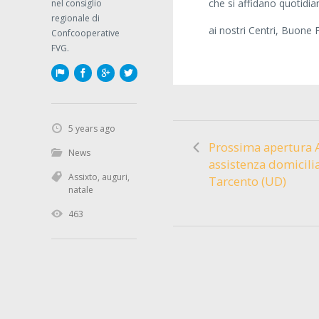
che si affidano quotid
nel consiglio
regionale di
ai nostri Centri, Buone 
Confcooperative
FVG.
5 years ago
Prossima apertura 
News
assistenza domicili
Assixto
,
auguri
,
Tarcento (UD)
natale
463