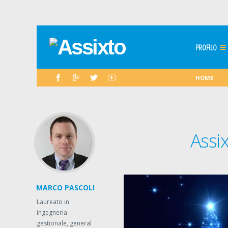
PROFILO
HOME
Assi
MARCO PASCOLI
Laureato in
ingegneria
gestionale, general