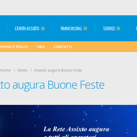
CENTRI ASSIXTO
FRANCHISING
SERVIZI
PRIVACY POLICY
FAQ
CONTATTI
Home
News
Assixto augura Buone Feste
xto augura Buone Feste