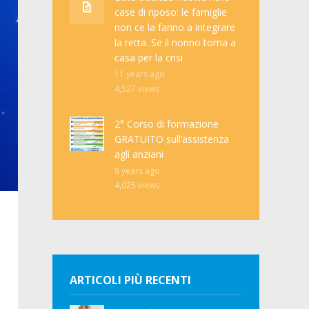
case di riposo: le famiglie
non ce la fanno a integrare
la retta. Se il nonno torna a
casa per la crisi
11 years ago
4,527
views
2° Corso di formazione
GRATUITO sull’assistenza
agli anziani
8 years ago
4,025
views
ARTICOLI PIÙ RECENTI