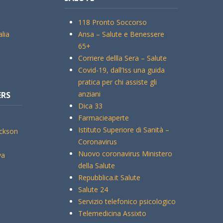
118 Pronto Soccorso
alia
Ansa – Salute e Benessere
65+
Corriere dellla Sera – Salute
Covid-19, dall’Iss una guida
pratica per chi assiste gli
anziani
ERS
Dica 33
Farmacieaperte
Istituto Superiore di Sanità –
ickson
Coronavirus
Nuovo coronavirus Ministero
va
della Salute
Repubblica.it Salute
Salute 24
Servizio telefonico psicologico
Telemedicina Assixto