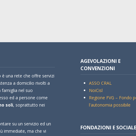
AGEVOLAZIONI E
CONVENZIONI
 è una rete che offre servizi
stenza a domicilio rivolti a
ASSO CRAL
a famiglia nel suo
NoiCisl
esso ed a persone come
Regione FVG – Fondo p
o soli
, soprattutto nei
l'autonomia possibile
ntare su un servizio ed un
FONDAZIONI E SOCIAL
più immediate, ma che vi