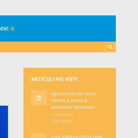
NEWS
ARTICOLI PIÙ VISTI
Agevolazioni per spese
relative a servizi di
assistenza domiciliare
17 years ago
5,609
views
Liste d’attesa ridotte nelle