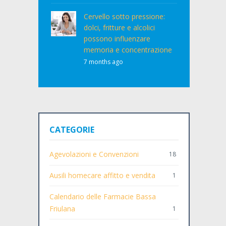
Cervello sotto pressione:
dolci, fritture e alcolici
possono influenzare
memoria e concentrazione
7 months ago
CATEGORIE
Agevolazioni e Convenzioni
18
Ausili homecare affitto e vendita
1
Calendario delle Farmacie Bassa
Friulana
1