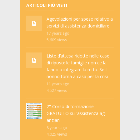
ARTICOLI PIÙ VISTI
Agevolazioni per spese relative a
servizi di assistenza domiciliare
17 years ago
5,609
views
Liste d’attesa ridotte nelle case
di riposo: le famiglie non ce la
fanno a integrare la retta. Se il
nonno torna a casa per la crisi
11 years ago
4,527
views
2° Corso di formazione
GRATUITO sull’assistenza agli
anziani
8 years ago
4,025
views