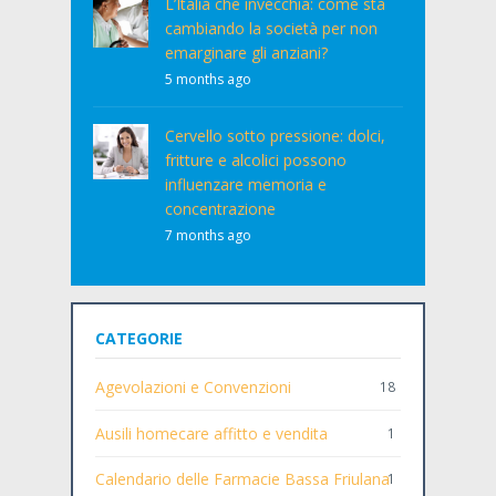
L’Italia che invecchia: come sta
cambiando la società per non
emarginare gli anziani?
5 months ago
Cervello sotto pressione: dolci,
fritture e alcolici possono
influenzare memoria e
concentrazione
7 months ago
CATEGORIE
Agevolazioni e Convenzioni
18
Ausili homecare affitto e vendita
1
Calendario delle Farmacie Bassa Friulana
1