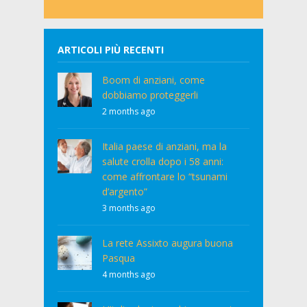
ARTICOLI PIÙ RECENTI
Boom di anziani, come
dobbiamo proteggerli
2 months ago
Italia paese di anziani, ma la
salute crolla dopo i 58 anni:
come affrontare lo “tsunami
d’argento”
3 months ago
La rete Assixto augura buona
Pasqua
4 months ago