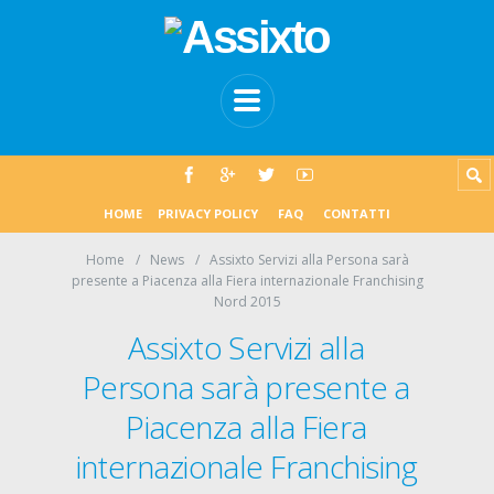
HOME
PRIVACY POLICY
FAQ
CONTATTI
Home
News
Assixto Servizi alla Persona sarà
presente a Piacenza alla Fiera internazionale Franchising
Nord 2015
Assixto Servizi alla
Persona sarà presente a
Piacenza alla Fiera
internazionale Franchising