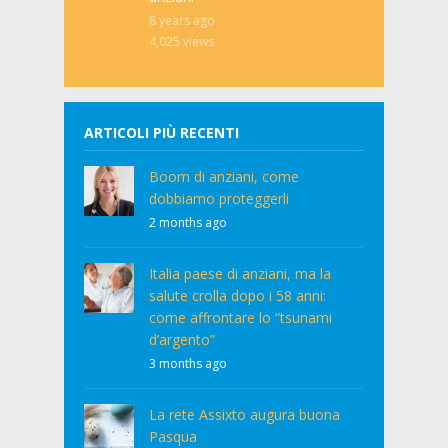
8 years ago
4,025
views
ARTICOLI PIÙ RECENTI
Boom di anziani, come
dobbiamo proteggerli
2 months ago
Italia paese di anziani, ma la
salute crolla dopo i 58 anni:
come affrontare lo “tsunami
d’argento”
3 months ago
La rete Assixto augura buona
Pasqua