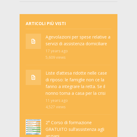
ARTICOLI PIÙ VISTI
Agevolazioni per spese relative a
servizi di assistenza domiciliare
17 years ago
5,609
views
Liste d’attesa ridotte nelle case
di riposo: le famiglie non ce la
fanno a integrare la retta. Se il
nonno torna a casa per la crisi
11 years ago
4,527
views
2° Corso di formazione
GRATUITO sull’assistenza agli
anziani