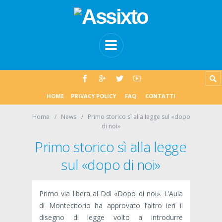
HOME
PRIVACY POLICY
FAQ
CONTATTI
Home
News
Primo storico sì alla legge sul «dopo
di noi»
Primo storico sì alla legge
sul «dopo di noi»
Primo via libera al Ddl «Dopo di noi». L’Aula
di Montecitorio ha approvato l’altro ieri il
disegno di legge volto a introdurre