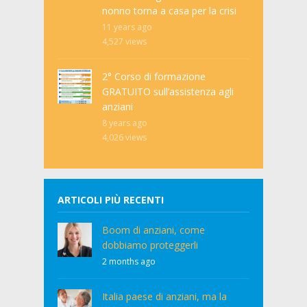
nonno torna a casa per la crisi
11 years ago
4,527
views
2° Corso di formazione
GRATUITO sull’assistenza agli
anziani
8 years ago
4,026
views
ARTICOLI PIÙ RECENTI
Boom di anziani, come
dobbiamo proteggerli
2 months ago
Italia paese di anziani, ma la