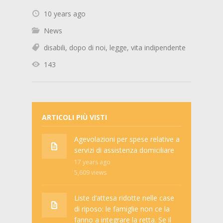
10 years ago
News
disabili
,
dopo di noi
,
legge
,
vita indipendente
143
ARTICOLI PIÙ VISTI
Agevolazioni per spese relative a
servizi di assistenza domiciliare
17 years ago
5,609
views
Liste d’attesa ridotte nelle case
di riposo: le famiglie non ce la
fanno a integrare la retta. Se il