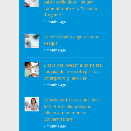
salute crolla dopo i 58 anni:
come affrontare lo “tsunami
d’argento”
3 months ago
La rete Assixto augura buona
Pasqua
4 months ago
L’Italia che invecchia: come sta
cambiando la società per non
emarginare gli anziani?
5 months ago
Cervello sotto pressione: dolci,
fritture e alcolici possono
influenzare memoria e
concentrazione
7 months ago