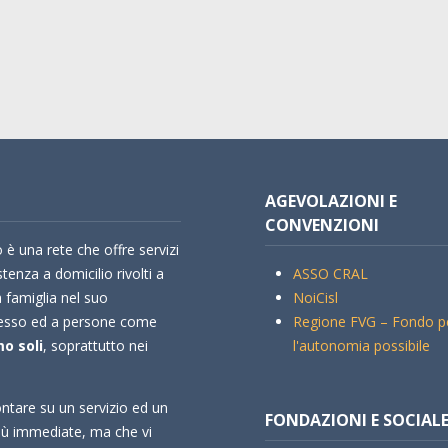
AGEVOLAZIONI E
CONVENZIONI
 è una rete che offre servizi
stenza a domicilio rivolti a
ASSO CRAL
a famiglia nel suo
NoiCisl
esso ed a persone come
Regione FVG – Fondo p
o soli
, soprattutto nei
l'autonomia possibile
ntare su un servizio ed un
FONDAZIONI E SOCIAL
più immediate, ma che vi