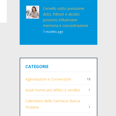
Cervello sotto pressione:
dolci, fritture e alcolici
possono influenzare
memoria e concentrazione
7 months ago
CATEGORIE
Agevolazioni e Convenzioni
18
Ausili homecare affitto e vendita
1
Calendario delle Farmacie Bassa
Friulana
1