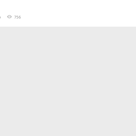
o
756