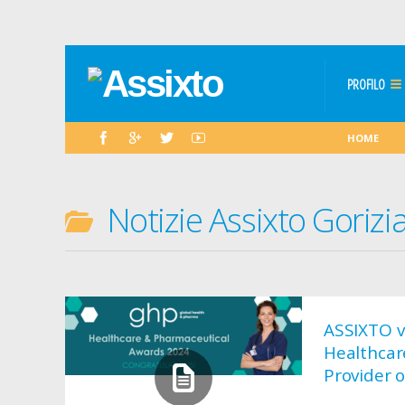
PROFILO
HOME
Notizie Assixto Gorizi
ASSIXTO v
Healthcar
Provider o