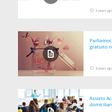
5 years ag
Parliamoci
gratuito n
6 years ag
Assixto A
domiciliare