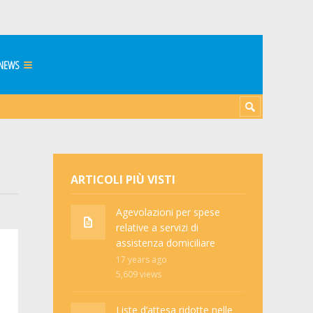
NEWS
ARTICOLI PIÙ VISTI
Agevolazioni per spese
relative a servizi di
assistenza domiciliare
17 years ago
5,609
views
Liste d’attesa ridotte nelle