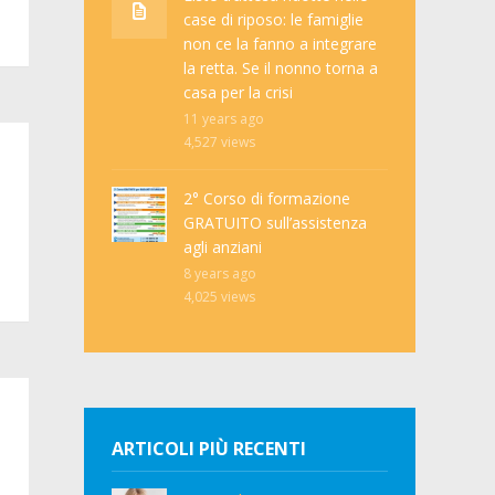
case di riposo: le famiglie
non ce la fanno a integrare
la retta. Se il nonno torna a
casa per la crisi
11 years ago
4,527
views
2° Corso di formazione
GRATUITO sull’assistenza
agli anziani
8 years ago
4,025
views
ARTICOLI PIÙ RECENTI