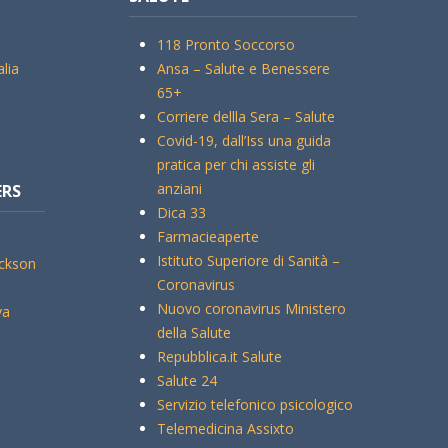
118 Pronto Soccorso
alia
Ansa – Salute e Benessere
65+
Corriere dellla Sera – Salute
Covid-19, dall’Iss una guida
pratica per chi assiste gli
anziani
ERS
Dica 33
Farmacieaperte
Istituto Superiore di Sanità –
ickson
Coronavirus
Nuovo coronavirus Ministero
va
della Salute
Repubblica.it Salute
Salute 24
Servizio telefonico psicologico
Telemedicina Assixto