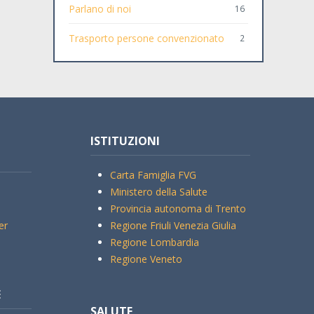
Parlano di noi
16
Trasporto persone convenzionato
2
ISTITUZIONI
Carta Famiglia FVG
Ministero della Salute
Provincia autonoma di Trento
er
Regione Friuli Venezia Giulia
Regione Lombardia
Regione Veneto
E
SALUTE