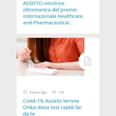
ASSIXTO vincitrice
oltremanica del premio
internazionale Healthcare
and Pharmaceutical
Awards 2023: Best Elderly
Home Care Service
Provider 2023 –
Northeastern Italy
4 years ago
118
Covid-19, Assixto Verona
Onlus dona test rapidi fai
da te