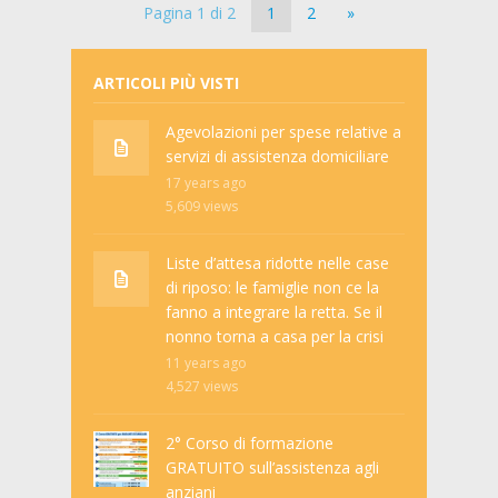
Pagina 1 di 2
1
2
»
ARTICOLI PIÙ VISTI
Agevolazioni per spese relative a
servizi di assistenza domiciliare
17 years ago
5,609
views
Liste d’attesa ridotte nelle case
di riposo: le famiglie non ce la
fanno a integrare la retta. Se il
nonno torna a casa per la crisi
11 years ago
4,527
views
2° Corso di formazione
GRATUITO sull’assistenza agli
anziani