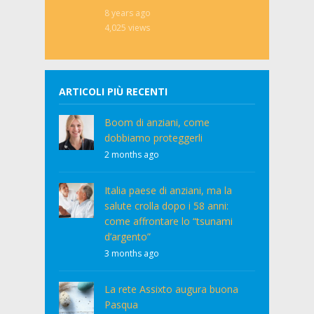
8 years ago
4,025
views
ARTICOLI PIÙ RECENTI
Boom di anziani, come
dobbiamo proteggerli
2 months ago
Italia paese di anziani, ma la
salute crolla dopo i 58 anni:
come affrontare lo “tsunami
d’argento”
3 months ago
La rete Assixto augura buona
Pasqua