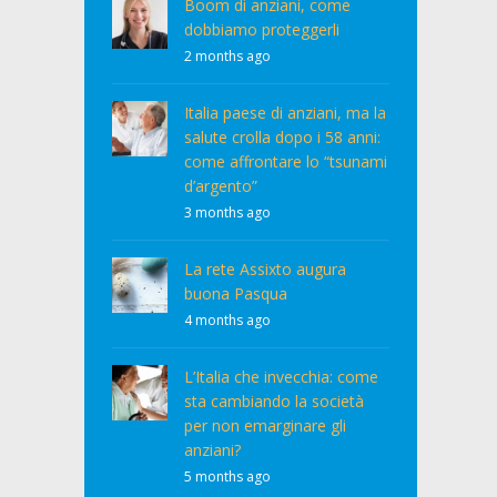
Boom di anziani, come
dobbiamo proteggerli
2 months ago
Italia paese di anziani, ma la
salute crolla dopo i 58 anni:
come affrontare lo “tsunami
d’argento”
3 months ago
La rete Assixto augura
buona Pasqua
4 months ago
L’Italia che invecchia: come
sta cambiando la società
per non emarginare gli
anziani?
5 months ago