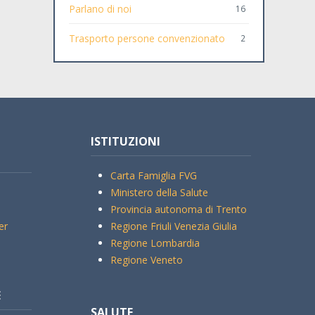
Parlano di noi
16
Trasporto persone convenzionato
2
ISTITUZIONI
Carta Famiglia FVG
Ministero della Salute
Provincia autonoma di Trento
er
Regione Friuli Venezia Giulia
Regione Lombardia
Regione Veneto
E
SALUTE