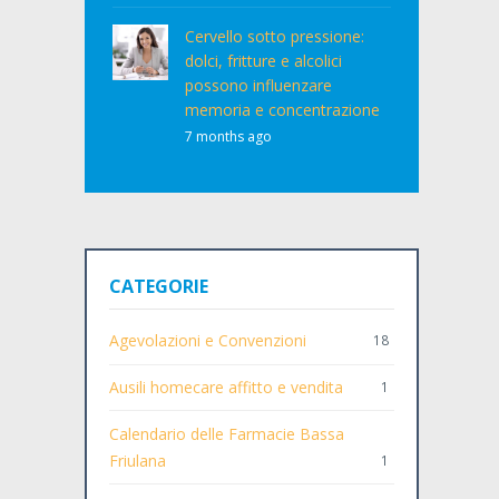
Cervello sotto pressione:
dolci, fritture e alcolici
possono influenzare
memoria e concentrazione
7 months ago
CATEGORIE
Agevolazioni e Convenzioni
18
Ausili homecare affitto e vendita
1
Calendario delle Farmacie Bassa
Friulana
1