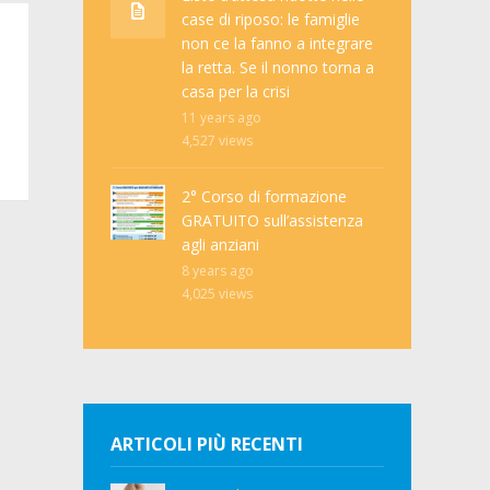
case di riposo: le famiglie
non ce la fanno a integrare
la retta. Se il nonno torna a
casa per la crisi
11 years ago
4,527
views
2° Corso di formazione
GRATUITO sull’assistenza
agli anziani
8 years ago
4,025
views
ARTICOLI PIÙ RECENTI