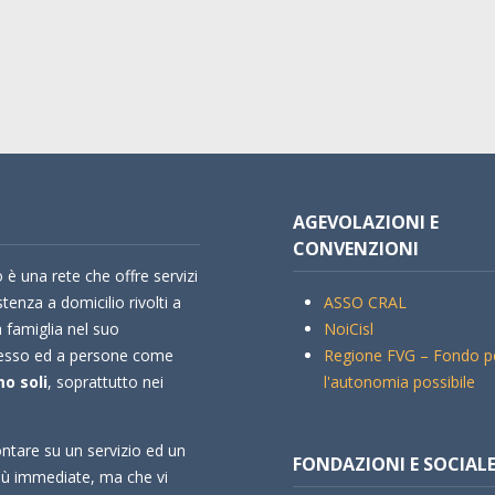
AGEVOLAZIONI E
CONVENZIONI
 è una rete che offre servizi
stenza a domicilio rivolti a
ASSO CRAL
a famiglia nel suo
NoiCisl
esso ed a persone come
Regione FVG – Fondo p
o soli
, soprattutto nei
l'autonomia possibile
ntare su un servizio ed un
FONDAZIONI E SOCIAL
più immediate, ma che vi