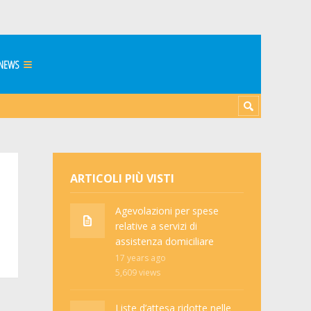
NEWS
ARTICOLI PIÙ VISTI
Agevolazioni per spese
relative a servizi di
assistenza domiciliare
17 years ago
5,609
views
Liste d’attesa ridotte nelle