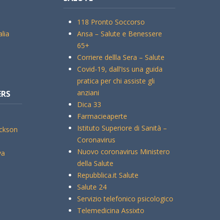
118 Pronto Soccorso
alia
Ansa – Salute e Benessere
65+
Corriere dellla Sera – Salute
Covid-19, dall’Iss una guida
pratica per chi assiste gli
anziani
ERS
Dica 33
Farmacieaperte
Istituto Superiore di Sanità –
ickson
Coronavirus
Nuovo coronavirus Ministero
va
della Salute
Repubblica.it Salute
Salute 24
Servizio telefonico psicologico
Telemedicina Assixto