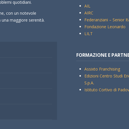
oblemi quotidiani.
AIL
AIRC
che, con un notevole
Federanziani – Senior It
rà una maggiore serenità.
Fondazione Leonardo
LILT
FORMAZIONE E PARTN
Assixto Franchising
Edizioni Centro Studi Er
S.p.A.
Istituto Cortivo di Pado