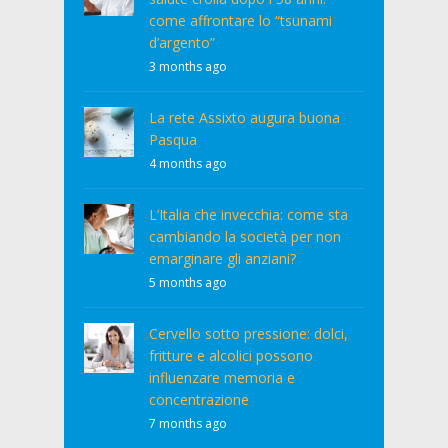
come affrontare lo “tsunami
d’argento”
3 months ago
La rete Assixto augura buona
Pasqua
4 months ago
L’Italia che invecchia: come sta
cambiando la società per non
emarginare gli anziani?
5 months ago
Cervello sotto pressione: dolci,
fritture e alcolici possono
influenzare memoria e
concentrazione
7 months ago