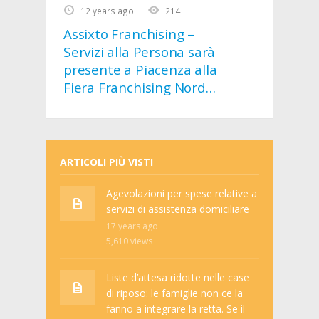
12 years ago
214
Assixto Franchising –
Servizi alla Persona sarà
presente a Piacenza alla
Fiera Franchising Nord
2014
ARTICOLI PIÙ VISTI
Agevolazioni per spese relative a
servizi di assistenza domiciliare
17 years ago
5,610
views
Liste d’attesa ridotte nelle case
di riposo: le famiglie non ce la
fanno a integrare la retta. Se il