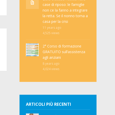
case di riposo: le famiglie
non ce la fanno a integrare
la retta. Se il nonno torna a
casa per la crisi
11 years ago
4,525
views
2° Corso di formazione
GRATUITO sull’assistenza
agli anziani
8 years ago
4,024
views
ARTICOLI PIÙ RECENTI