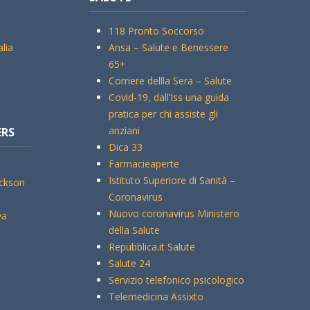
118 Pronto Soccorso
alia
Ansa – Salute e Benessere
65+
Corriere dellla Sera – Salute
Covid-19, dall’Iss una guida
pratica per chi assiste gli
anziani
ERS
Dica 33
Farmacieaperte
Istituto Superiore di Sanità –
ickson
Coronavirus
Nuovo coronavirus Ministero
va
della Salute
Repubblica.it Salute
Salute 24
Servizio telefonico psicologico
Telemedicina Assixto