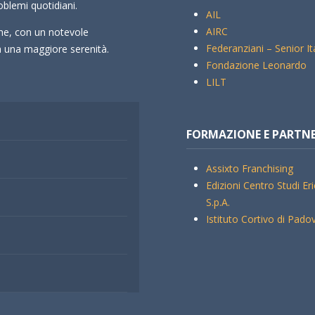
oblemi quotidiani.
AIL
AIRC
che, con un notevole
Federanziani – Senior It
rà una maggiore serenità.
Fondazione Leonardo
LILT
FORMAZIONE E PARTN
Assixto Franchising
Edizioni Centro Studi Er
S.p.A.
Istituto Cortivo di Pado