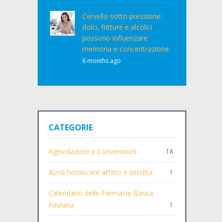
Cervello sotto pressione:
dolci, fritture e alcolici
possono influenzare
memoria e concentrazione
6 months ago
CATEGORIE
Agevolazioni e Convenzioni
18
Ausili homecare affitto e vendita
1
Calendario delle Farmacie Bassa
Friulana
1