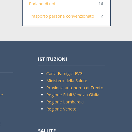
Parlano di noi
16
Trasporto persone convenzionato
2
ISTITUZIONI
Carta Famiglia FVG
Ministero della Salute
Provincia autonoma di Trento
er
Regione Friuli Venezia Giulia
Regione Lombardia
Regione Veneto
E
SALUTE