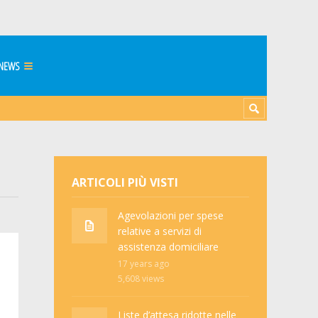
NEWS
ARTICOLI PIÙ VISTI
Agevolazioni per spese
relative a servizi di
assistenza domiciliare
17 years ago
5,608
views
Liste d’attesa ridotte nelle