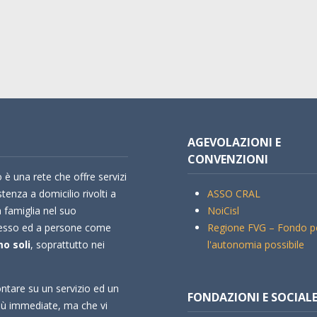
AGEVOLAZIONI E
CONVENZIONI
 è una rete che offre servizi
stenza a domicilio rivolti a
ASSO CRAL
a famiglia nel suo
NoiCisl
esso ed a persone come
Regione FVG – Fondo p
o soli
, soprattutto nei
l'autonomia possibile
ntare su un servizio ed un
FONDAZIONI E SOCIAL
più immediate, ma che vi