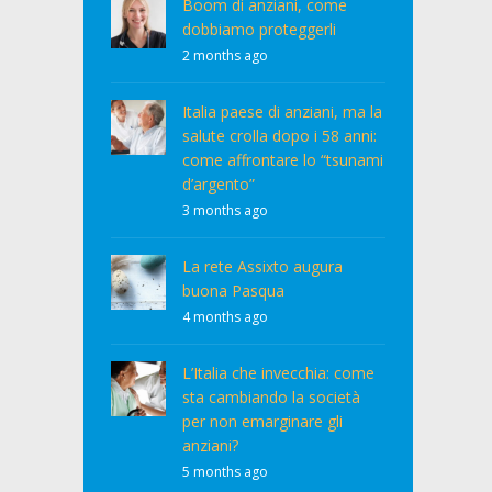
Boom di anziani, come
dobbiamo proteggerli
2 months ago
Italia paese di anziani, ma la
salute crolla dopo i 58 anni:
come affrontare lo “tsunami
d’argento”
3 months ago
La rete Assixto augura
buona Pasqua
4 months ago
L’Italia che invecchia: come
sta cambiando la società
per non emarginare gli
anziani?
5 months ago