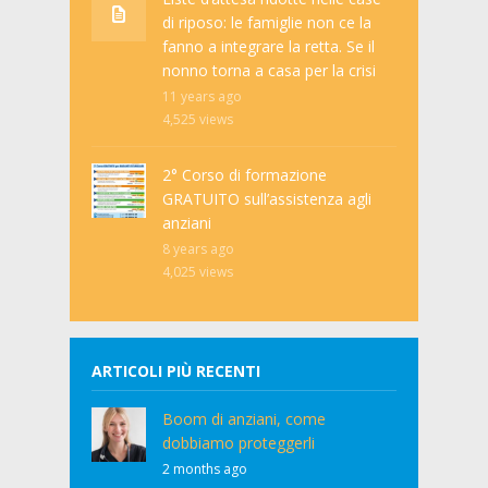
di riposo: le famiglie non ce la
fanno a integrare la retta. Se il
nonno torna a casa per la crisi
11 years ago
4,525
views
2° Corso di formazione
GRATUITO sull’assistenza agli
anziani
8 years ago
4,025
views
ARTICOLI PIÙ RECENTI
Boom di anziani, come
dobbiamo proteggerli
2 months ago