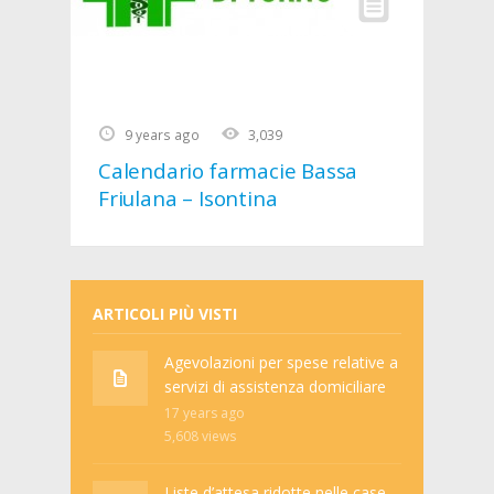
9 years ago
3,039
Calendario farmacie Bassa
Friulana – Isontina
ARTICOLI PIÙ VISTI
Agevolazioni per spese relative a
servizi di assistenza domiciliare
17 years ago
5,608
views
Liste d’attesa ridotte nelle case