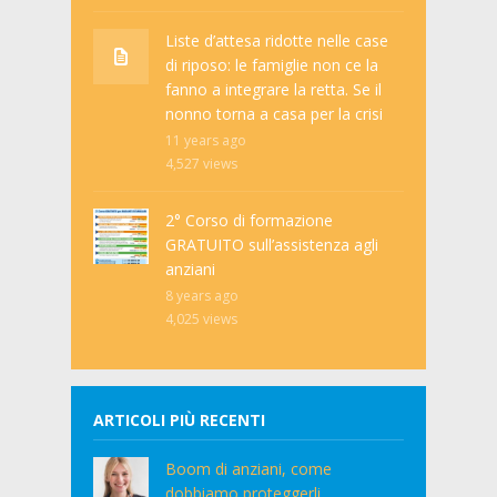
Liste d’attesa ridotte nelle case
di riposo: le famiglie non ce la
fanno a integrare la retta. Se il
nonno torna a casa per la crisi
11 years ago
4,527
views
2° Corso di formazione
GRATUITO sull’assistenza agli
anziani
8 years ago
4,025
views
ARTICOLI PIÙ RECENTI
Boom di anziani, come
dobbiamo proteggerli