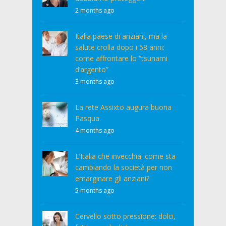
2 months ago
Italia paese di anziani, ma la
salute crolla dopo i 58 anni:
come affrontare lo “tsunami
d’argento”
3 months ago
La rete Assixto augura buona
Pasqua
4 months ago
L’Italia che invecchia: come sta
cambiando la società per non
emarginare gli anziani?
5 months ago
Cervello sotto pressione: dolci,