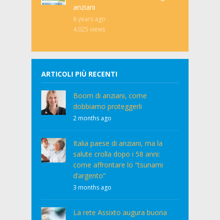
anziani
8 years ago
4,025
views
ARTICOLI PIÙ RECENTI
Boom di anziani, come
dobbiamo proteggerli
2 months ago
Italia paese di anziani, ma la
salute crolla dopo i 58 anni:
come affrontare lo “tsunami
d’argento”
3 months ago
La rete Assixto augura buona