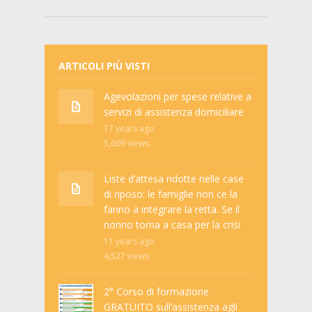
ARTICOLI PIÙ VISTI
Agevolazioni per spese relative a
servizi di assistenza domiciliare
17 years ago
5,609
views
Liste d’attesa ridotte nelle case
di riposo: le famiglie non ce la
fanno a integrare la retta. Se il
nonno torna a casa per la crisi
11 years ago
4,527
views
2° Corso di formazione
GRATUITO sull’assistenza agli