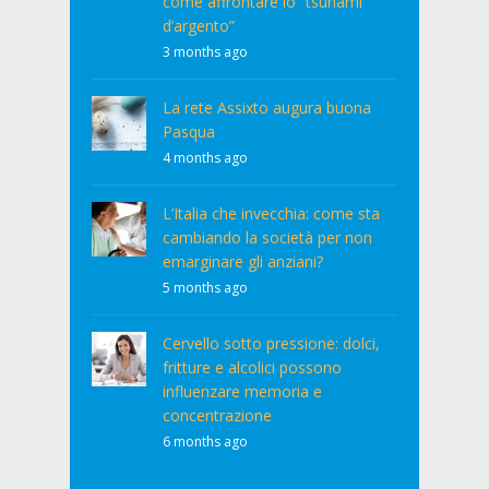
come affrontare lo “tsunami
d’argento”
3 months ago
La rete Assixto augura buona
Pasqua
4 months ago
L’Italia che invecchia: come sta
cambiando la società per non
emarginare gli anziani?
5 months ago
Cervello sotto pressione: dolci,
fritture e alcolici possono
influenzare memoria e
concentrazione
6 months ago