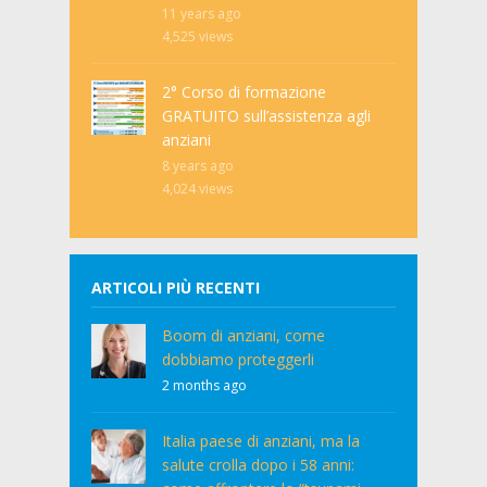
11 years ago
4,525
views
2° Corso di formazione
GRATUITO sull’assistenza agli
anziani
8 years ago
4,024
views
ARTICOLI PIÙ RECENTI
Boom di anziani, come
dobbiamo proteggerli
2 months ago
Italia paese di anziani, ma la
salute crolla dopo i 58 anni: