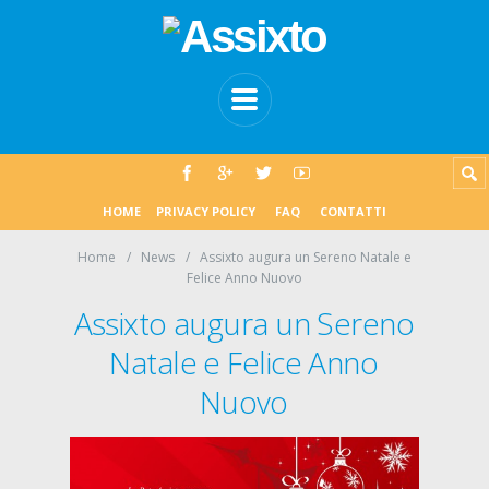
HOME
PRIVACY POLICY
FAQ
CONTATTI
Home
News
Assixto augura un Sereno Natale e
Felice Anno Nuovo
Assixto augura un Sereno
Natale e Felice Anno
Nuovo