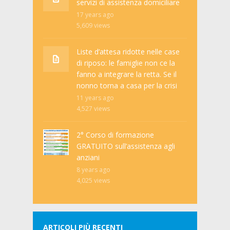
servizi di assistenza domiciliare
17 years ago
5,609
views
Liste d’attesa ridotte nelle case
di riposo: le famiglie non ce la
fanno a integrare la retta. Se il
nonno torna a casa per la crisi
11 years ago
4,527
views
2° Corso di formazione
GRATUITO sull’assistenza agli
anziani
8 years ago
4,025
views
ARTICOLI PIÙ RECENTI