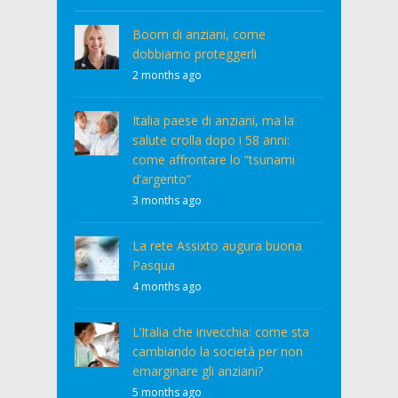
Boom di anziani, come
dobbiamo proteggerli
2 months ago
Italia paese di anziani, ma la
salute crolla dopo i 58 anni:
come affrontare lo “tsunami
d’argento”
3 months ago
La rete Assixto augura buona
Pasqua
4 months ago
L’Italia che invecchia: come sta
cambiando la società per non
emarginare gli anziani?
5 months ago