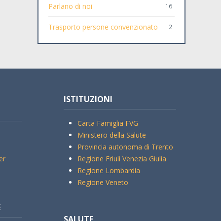
Parlano di noi
16
Trasporto persone convenzionato
2
ISTITUZIONI
Carta Famiglia FVG
Ministero della Salute
Provincia autonoma di Trento
er
Regione Friuli Venezia Giulia
Regione Lombardia
Regione Veneto
E
SALUTE