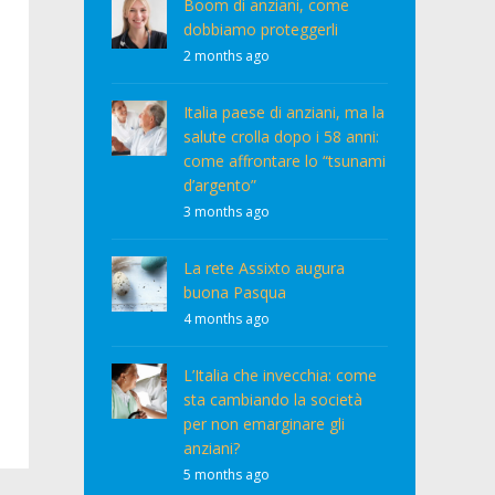
Boom di anziani, come
dobbiamo proteggerli
2 months ago
Italia paese di anziani, ma la
salute crolla dopo i 58 anni:
come affrontare lo “tsunami
d’argento”
3 months ago
La rete Assixto augura
buona Pasqua
4 months ago
L’Italia che invecchia: come
sta cambiando la società
per non emarginare gli
anziani?
5 months ago