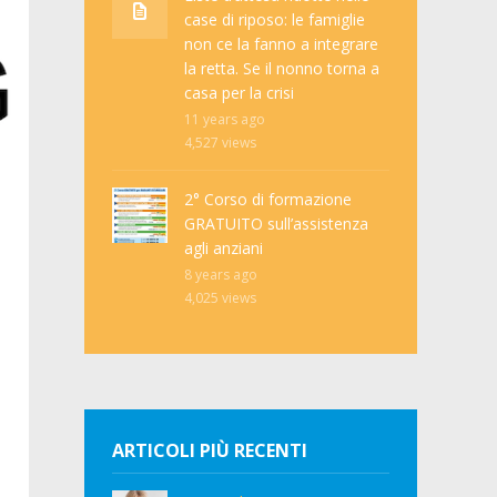
case di riposo: le famiglie
non ce la fanno a integrare
la retta. Se il nonno torna a
casa per la crisi
11 years ago
4,527
views
2° Corso di formazione
GRATUITO sull’assistenza
agli anziani
8 years ago
4,025
views
ARTICOLI PIÙ RECENTI