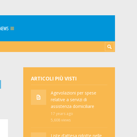
NEWS
ARTICOLI PIÙ VISTI
l
Agevolazioni per spese
relative a servizi di
assistenza domiciliare
17 years ago
5,608
views
Liste d’attesa ridotte nelle