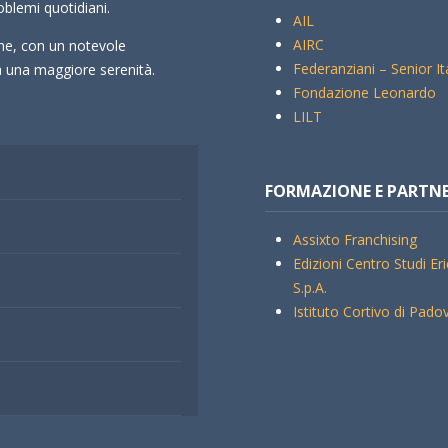
oblemi quotidiani.
AIL
AIRC
che, con un notevole
Federanziani – Senior It
rà una maggiore serenità.
Fondazione Leonardo
LILT
FORMAZIONE E PARTN
Assixto Franchising
Edizioni Centro Studi Er
S.p.A.
Istituto Cortivo di Pado