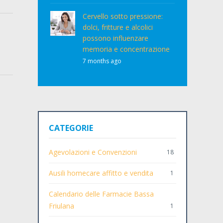
Cervello sotto pressione:
dolci, fritture e alcolici
possono influenzare
memoria e concentrazione
7 months ago
CATEGORIE
Agevolazioni e Convenzioni
18
Ausili homecare affitto e vendita
1
Calendario delle Farmacie Bassa
Friulana
1