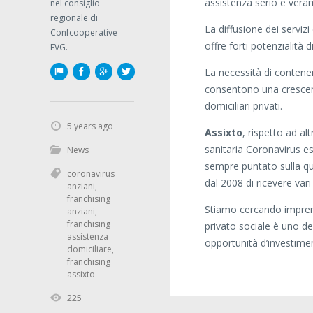
assistenza serio e vera
nel consiglio
regionale di
La diffusione dei servizi
Confcooperative
offre forti potenzialità d
FVG.
La necessità di contene
consentono una crescente
domiciliari privati.
5 years ago
Assixto
, rispetto ad al
sanitaria Coronavirus es
News
sempre puntato sulla qua
coronavirus
dal 2008 di ricevere vari
anziani
,
franchising
Stiamo cercando imprendi
anziani
,
franchising
privato sociale è uno d
assistenza
opportunità d’investime
domiciliare
,
franchising
assixto
225