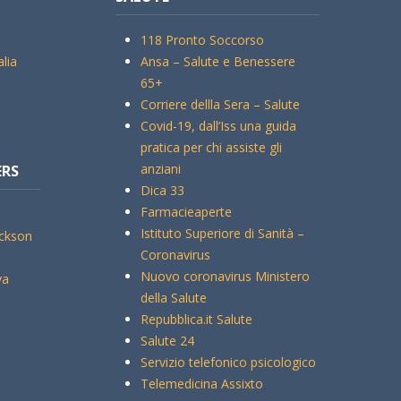
118 Pronto Soccorso
alia
Ansa – Salute e Benessere
65+
Corriere dellla Sera – Salute
Covid-19, dall’Iss una guida
pratica per chi assiste gli
anziani
ERS
Dica 33
Farmacieaperte
Istituto Superiore di Sanità –
ickson
Coronavirus
Nuovo coronavirus Ministero
va
della Salute
Repubblica.it Salute
Salute 24
Servizio telefonico psicologico
Telemedicina Assixto