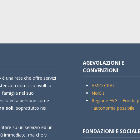
AGEVOLAZIONI E
CONVENZIONI
 è una rete che offre servizi
stenza a domicilio rivolti a
ASSO CRAL
a famiglia nel suo
NoiCisl
esso ed a persone come
Regione FVG – Fondo p
o soli
, soprattutto nei
l'autonomia possibile
ntare su un servizio ed un
FONDAZIONI E SOCIAL
più immediate, ma che vi