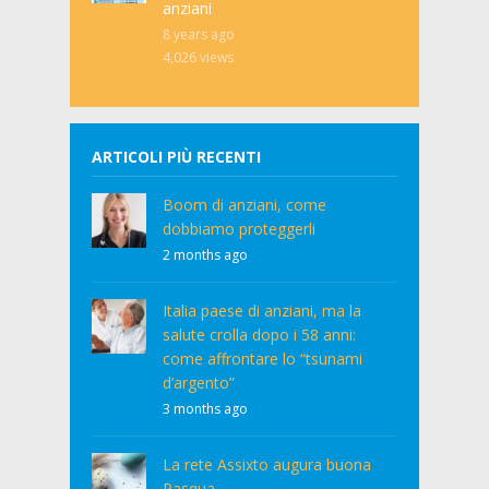
anziani
8 years ago
4,026
views
ARTICOLI PIÙ RECENTI
Boom di anziani, come
dobbiamo proteggerli
2 months ago
Italia paese di anziani, ma la
salute crolla dopo i 58 anni:
come affrontare lo “tsunami
d’argento”
3 months ago
La rete Assixto augura buona
Pasqua