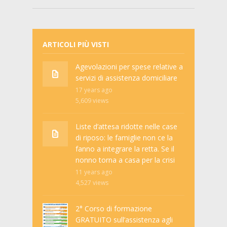
ARTICOLI PIÙ VISTI
Agevolazioni per spese relative a
servizi di assistenza domiciliare
17 years ago
5,609
views
Liste d’attesa ridotte nelle case
di riposo: le famiglie non ce la
fanno a integrare la retta. Se il
nonno torna a casa per la crisi
11 years ago
4,527
views
2° Corso di formazione
GRATUITO sull’assistenza agli