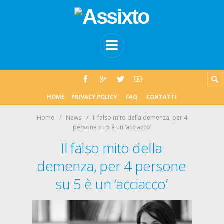
HOME
PRIVACY POLICY
FAQ
CONTATTI
Home
News
Il falso mito della demenza, per 4
persone su 5 è un ‘acciacco’
Il falso mito della
demenza, per 4 persone
su 5 è un ‘acciacco’