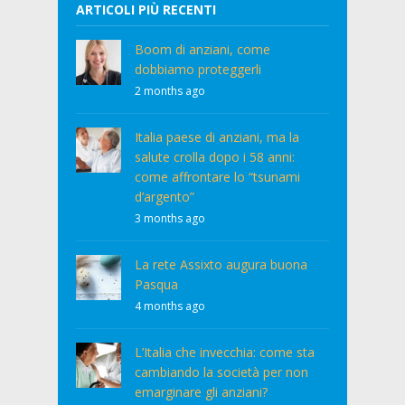
ARTICOLI PIÙ RECENTI
Boom di anziani, come
dobbiamo proteggerli
2 months ago
Italia paese di anziani, ma la
salute crolla dopo i 58 anni:
come affrontare lo “tsunami
d’argento”
3 months ago
La rete Assixto augura buona
Pasqua
4 months ago
L’Italia che invecchia: come sta
cambiando la società per non
emarginare gli anziani?