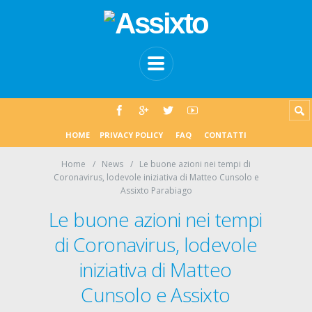
HOME
PRIVACY POLICY
FAQ
CONTATTI
Home
News
Le buone azioni nei tempi di
Coronavirus, lodevole iniziativa di Matteo Cunsolo e
Assixto Parabiago
Le buone azioni nei tempi
di Coronavirus, lodevole
iniziativa di Matteo
Cunsolo e Assixto