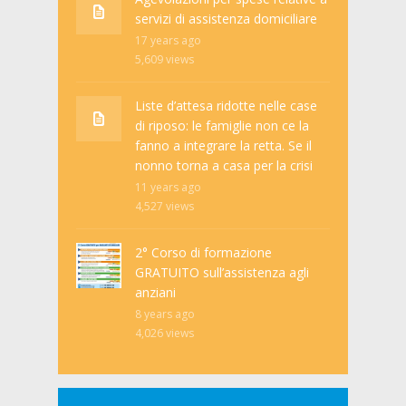
servizi di assistenza domiciliare
17 years ago
5,609
views
Liste d’attesa ridotte nelle case
di riposo: le famiglie non ce la
fanno a integrare la retta. Se il
nonno torna a casa per la crisi
11 years ago
4,527
views
2° Corso di formazione
GRATUITO sull’assistenza agli
anziani
8 years ago
4,026
views