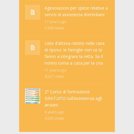
Agevolazioni per spese relative a
servizi di assistenza domiciliare
17 years ago
5,609
views
Liste d’attesa ridotte nelle case
di riposo: le famiglie non ce la
fanno a integrare la retta. Se il
nonno torna a casa per la crisi
11 years ago
4,527
views
2° Corso di formazione
GRATUITO sull’assistenza agli
anziani
8 years ago
4,025
views