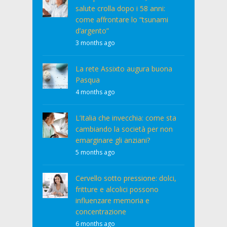
salute crolla dopo i 58 anni:
come affrontare lo “tsunami
d’argento”
3 months ago
La rete Assixto augura buona
Pasqua
4 months ago
L’Italia che invecchia: come sta
cambiando la società per non
emarginare gli anziani?
5 months ago
Cervello sotto pressione: dolci,
fritture e alcolici possono
influenzare memoria e
concentrazione
6 months ago