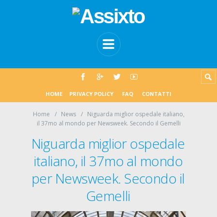
HOME
PRIVACY POLICY
FAQ
CONTATTI
Home
News
Niguarda miglior ospedale italiano,
il 37mo al mondo per Newsweek. Secondo il Gemelli
Niguarda miglior ospedale
italiano, il 37mo al mondo
per Newsweek. Secondo il
Gemelli