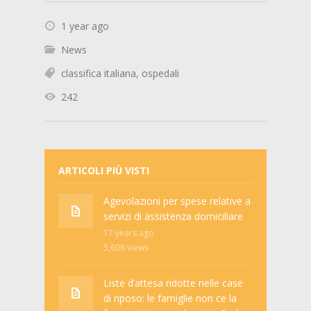
1 year ago
News
classifica italiana
,
ospedali
242
ARTICOLI PIÙ VISTI
Agevolazioni per spese relative a
servizi di assistenza domiciliare
17 years ago
5,608
views
Liste d’attesa ridotte nelle case
di riposo: le famiglie non ce la