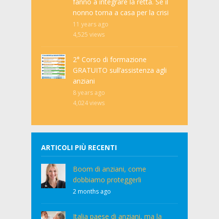
fanno a integrare la retta. Se il
nonno torna a casa per la crisi
11 years ago
4,525
views
2° Corso di formazione
GRATUITO sull’assistenza agli
anziani
8 years ago
4,024
views
ARTICOLI PIÙ RECENTI
Boom di anziani, come
dobbiamo proteggerli
2 months ago
Italia paese di anziani, ma la