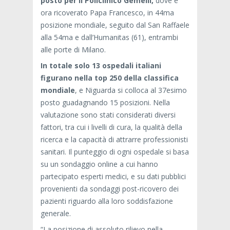
posto per il Policlinico Gemelli,
dove è
ora ricoverato Papa Francesco, in 44ma
posizione mondiale, seguito dal San Raffaele
alla 54ma e dall’Humanitas (61), entrambi
alle porte di Milano.
In totale solo 13 ospedali italiani
figurano nella top 250 della classifica
mondiale
, e Niguarda si colloca al 37esimo
posto guadagnando 15 posizioni. Nella
valutazione sono stati considerati diversi
fattori, tra cui i livelli di cura, la qualità della
ricerca e la capacità di attrarre professionisti
sanitari. Il punteggio di ogni ospedale si basa
su un sondaggio online a cui hanno
partecipato esperti medici, e su dati pubblici
provenienti da sondaggi post-ricovero dei
pazienti riguardo alla loro soddisfazione
generale.
“La posizione di assoluto rilievo nella