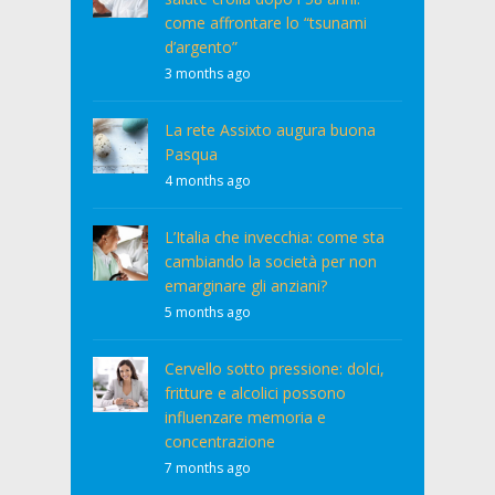
come affrontare lo “tsunami
d’argento”
3 months ago
La rete Assixto augura buona
Pasqua
4 months ago
L’Italia che invecchia: come sta
cambiando la società per non
emarginare gli anziani?
5 months ago
Cervello sotto pressione: dolci,
fritture e alcolici possono
influenzare memoria e
concentrazione
7 months ago