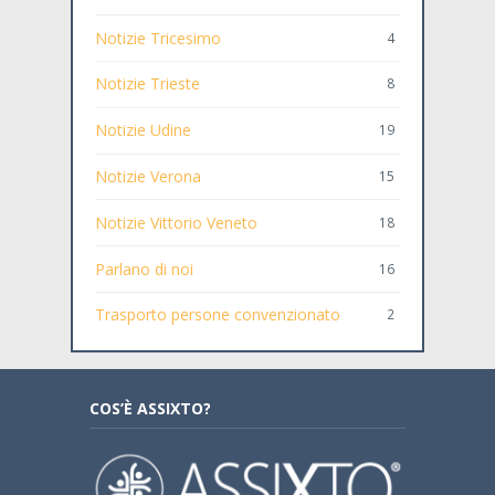
Notizie Tricesimo
4
Notizie Trieste
8
Notizie Udine
19
Notizie Verona
15
Notizie Vittorio Veneto
18
Parlano di noi
16
Trasporto persone convenzionato
2
COS’È ASSIXTO?