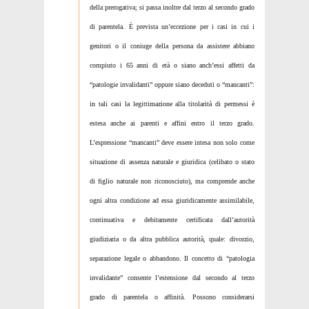
della prerogativa; si passa inoltre dal terzo al secondo grado
di parentela. È prevista un’eccezione per i casi in cui i
genitori o il coniuge della persona da assistere abbiano
compiuto i 65 anni di età o siano anch’essi affetti da
“patologie invalidanti” oppure siano deceduti o “mancanti”:
in tali casi la legittimazione alla titolarità di permessi è
estesa anche ai parenti e affini entro il terzo grado.
L’espressione “mancanti” deve essere intesa non solo come
situazione di assenza naturale e giuridica (celibato o stato
di figlio naturale non riconosciuto), ma comprende anche
ogni altra condizione ad essa giuridicamente assimilabile,
continuativa e debitamente certificata dall’autorità
giudiziaria o da altra pubblica autorità, quale: divorzio,
separazione legale o abbandono. Il concetto di “patologia
invalidante” consente l’estensione dal secondo al terzo
grado di parentela o affinità. Possono considerarsi