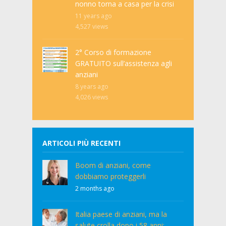
nonno torna a casa per la crisi
11 years ago
4,527
views
2° Corso di formazione
GRATUITO sull’assistenza agli
anziani
8 years ago
4,026
views
ARTICOLI PIÙ RECENTI
Boom di anziani, come
dobbiamo proteggerli
2 months ago
Italia paese di anziani, ma la
salute crolla dopo i 58 anni: