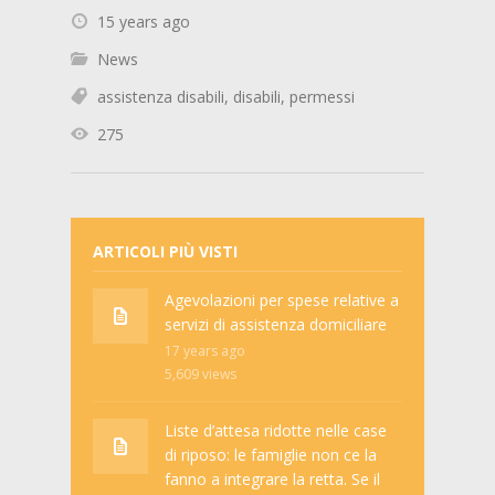
15 years ago
News
assistenza disabili
,
disabili
,
permessi
275
ARTICOLI PIÙ VISTI
Agevolazioni per spese relative a
servizi di assistenza domiciliare
17 years ago
5,609
views
Liste d’attesa ridotte nelle case
di riposo: le famiglie non ce la
fanno a integrare la retta. Se il