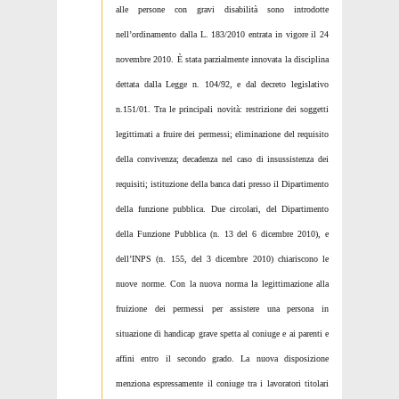
alle persone con gravi disabilità sono introdotte
nell’ordinamento dalla L. 183/2010 entrata in vigore il 24
novembre 2010. È stata parzialmente innovata la disciplina
dettata dalla Legge n. 104/92, e dal decreto legislativo
n.151/01. Tra le principali novità: restrizione dei soggetti
legittimati a fruire dei permessi; eliminazione del requisito
della convivenza; decadenza nel caso di insussistenza dei
requisiti; istituzione della banca dati presso il Dipartimento
della funzione pubblica. Due circolari, del Dipartimento
della Funzione Pubblica (n. 13 del 6 dicembre 2010), e
dell’INPS (n. 155, del 3 dicembre 2010) chiariscono le
nuove norme. Con la nuova norma la legittimazione alla
fruizione dei permessi per assistere una persona in
situazione di handicap grave spetta al coniuge e ai parenti e
affini entro il secondo grado. La nuova disposizione
menziona espressamente il coniuge tra i lavoratori titolari