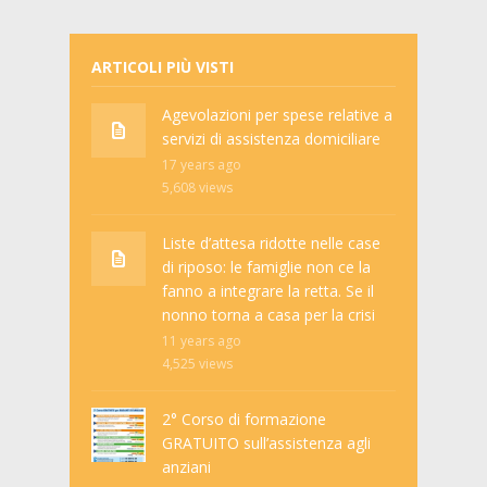
ARTICOLI PIÙ VISTI
Agevolazioni per spese relative a
servizi di assistenza domiciliare
17 years ago
5,608
views
Liste d’attesa ridotte nelle case
di riposo: le famiglie non ce la
fanno a integrare la retta. Se il
nonno torna a casa per la crisi
11 years ago
4,525
views
2° Corso di formazione
GRATUITO sull’assistenza agli
anziani