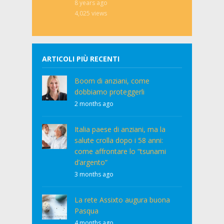
8 years ago
4,025
views
ARTICOLI PIÙ RECENTI
Boom di anziani, come
dobbiamo proteggerli
2 months ago
Italia paese di anziani, ma la
salute crolla dopo i 58 anni:
come affrontare lo “tsunami
d’argento”
3 months ago
La rete Assixto augura buona
Pasqua
4 months ago