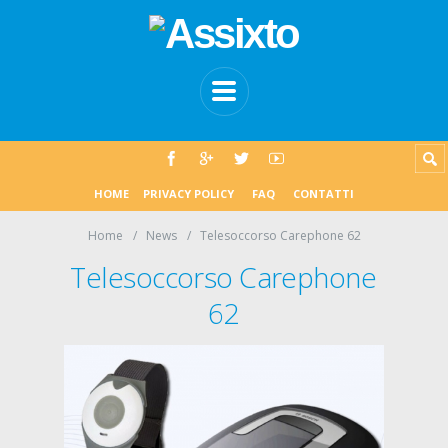
HOME
PRIVACY POLICY
FAQ
CONTATTI
Home
News
Telesoccorso Carephone 62
Telesoccorso Carephone
62