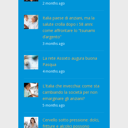
2 months ago
Italia paese di anziani, ma la
salute crolla dopo i 58 anni:
come affrontare lo “tsunami
d’argento”
3 months ago
La rete Assixto augura buona
Pasqua
4 months ago
L’Italia che invecchia: come sta
cambiando la società per non
emarginare gli anziani?
5 months ago
Cervello sotto pressione: dolci,
fritture e alcolici possono