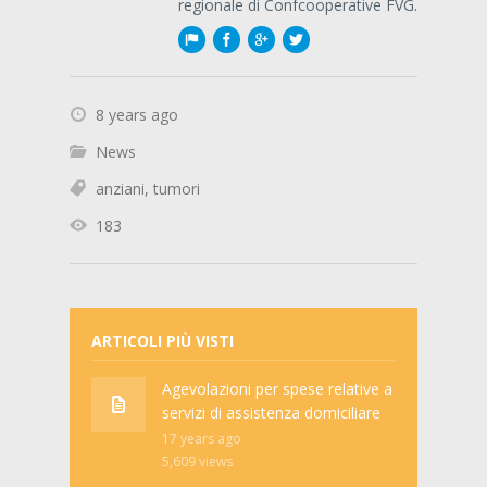
regionale di Confcooperative FVG.
8 years ago
News
anziani
,
tumori
183
ARTICOLI PIÙ VISTI
Agevolazioni per spese relative a
servizi di assistenza domiciliare
17 years ago
5,609
views