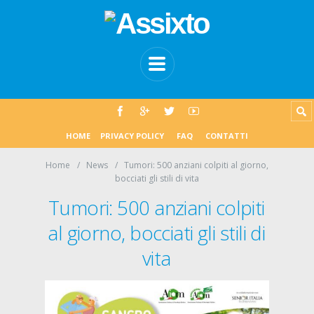
HOME
PRIVACY POLICY
FAQ
CONTATTI
Home
News
Tumori: 500 anziani colpiti al giorno,
bocciati gli stili di vita
Tumori: 500 anziani colpiti
al giorno, bocciati gli stili di
vita