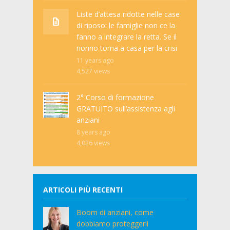
Liste d’attesa ridotte nelle case
di riposo: le famiglie non ce la
fanno a integrare la retta. Se il
nonno torna a casa per la crisi
11 years ago
4,527
views
2° Corso di formazione
GRATUITO sull’assistenza agli
anziani
8 years ago
4,026
views
ARTICOLI PIÙ RECENTI
Boom di anziani, come
dobbiamo proteggerli