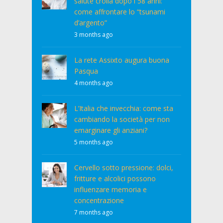
salute crolla dopo i 58 anni:
come affrontare lo “tsunami
d’argento”
3 months ago
La rete Assixto augura buona
Pasqua
4 months ago
L’Italia che invecchia: come sta
cambiando la società per non
emarginare gli anziani?
5 months ago
Cervello sotto pressione: dolci,
fritture e alcolici possono
influenzare memoria e
concentrazione
7 months ago