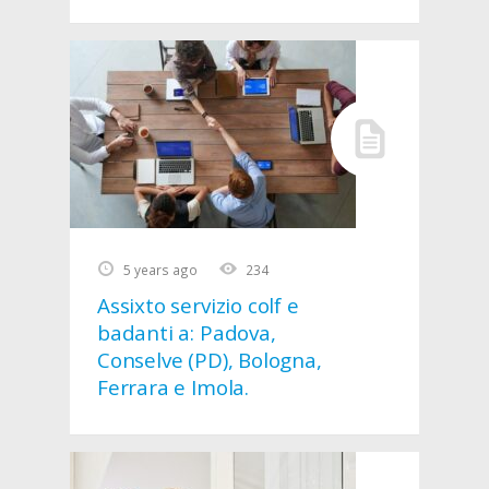
calore
5 years ago
234
Assixto servizio colf e
badanti a: Padova,
Conselve (PD), Bologna,
Ferrara e Imola.