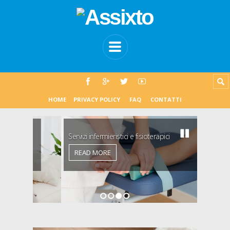
HOME
PRIVACY POLICY
FAQ
CONTATTI
Servizi infermieristici e fisioterapici
READ MORE
1
2
3
4