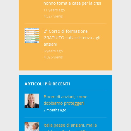
nonno torna a casa per la crisi
11 years ago
4,527
views
2° Corso di formazione
GRATUITO sull’assistenza agli
anziani
8 years ago
4,026
views
ARTICOLI PIÙ RECENTI
Boom di anziani, come
dobbiamo proteggerli
2 months ago
Italia paese di anziani, ma la