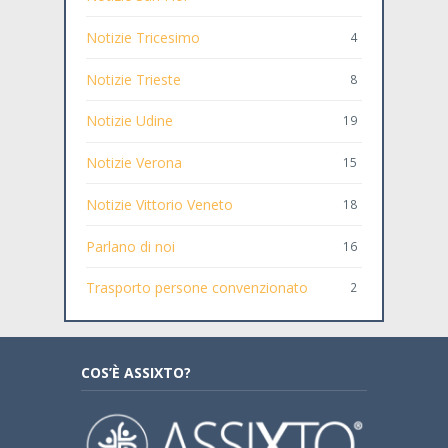
Notizie Tricesimo
4
Notizie Trieste
8
Notizie Udine
19
Notizie Verona
15
Notizie Vittorio Veneto
18
Parlano di noi
16
Trasporto persone convenzionato
2
COS’È ASSIXTO?