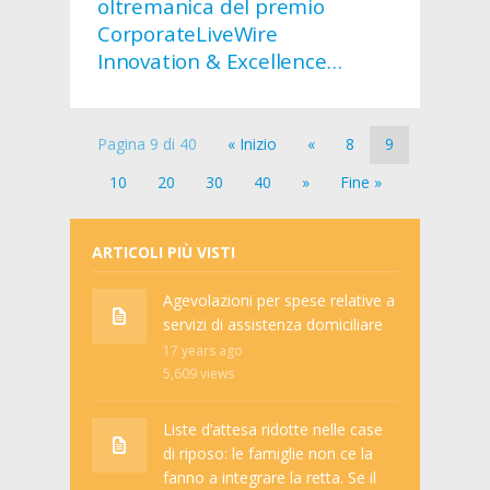
oltremanica del premio
CorporateLiveWire
Innovation & Excellence
Awards 2021
Pagina 9 di 40
« Inizio
«
8
9
10
20
30
40
»
Fine »
ARTICOLI PIÙ VISTI
Agevolazioni per spese relative a
servizi di assistenza domiciliare
17 years ago
5,609
views
Liste d’attesa ridotte nelle case
di riposo: le famiglie non ce la
fanno a integrare la retta. Se il