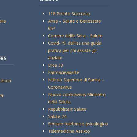
118 Pronto Soccorso
alia
Ansa – Salute e Benessere
65+
Corriere dellla Sera – Salute
Covid-19, dall’Iss una guida
pratica per chi assiste gli
anziani
ERS
Dica 33
Farmacieaperte
Istituto Superiore di Sanità –
ickson
Coronavirus
Nuovo coronavirus Ministero
va
della Salute
Repubblica.it Salute
Salute 24
Servizio telefonico psicologico
Telemedicina Assixto