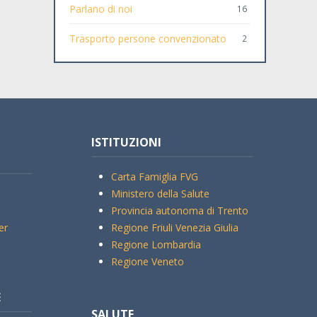
Parlano di noi
16
Trasporto persone convenzionato
2
ISTITUZIONI
Carta Famiglia FVG
Ministero della Salute
Provincia autonoma di Trento
er
Regione Friuli Venezia Giulia
Regione Lombardia
Regione Veneto
E
SALUTE