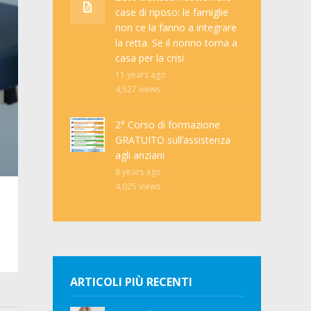
case di riposo: le famiglie
non ce la fanno a integrare
la retta. Se il nonno torna a
casa per la crisi
11 years ago
4,527
views
2° Corso di formazione
GRATUITO sull’assistenza
agli anziani
8 years ago
4,025
views
ARTICOLI PIÙ RECENTI