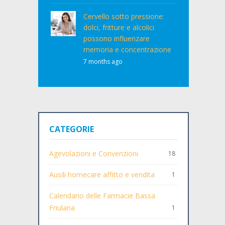
Cervello sotto pressione:
dolci, fritture e alcolici
possono influenzare
memoria e concentrazione
7 months ago
CATEGORIE
Agevolazioni e Convenzioni
18
Ausili homecare affitto e vendita
1
Calendario delle Farmacie Bassa
Friulana
1