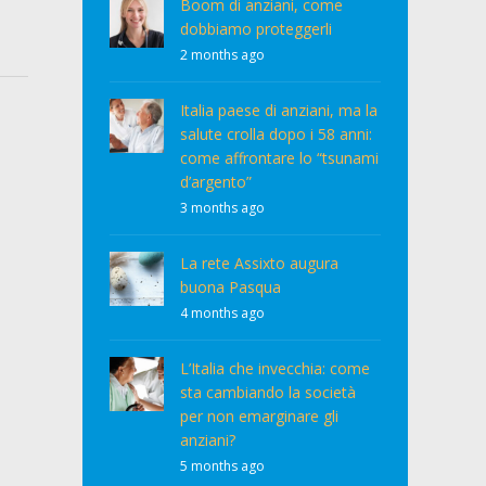
Boom di anziani, come
dobbiamo proteggerli
2 months ago
Italia paese di anziani, ma la
salute crolla dopo i 58 anni:
come affrontare lo “tsunami
d’argento”
3 months ago
La rete Assixto augura
buona Pasqua
4 months ago
L’Italia che invecchia: come
sta cambiando la società
per non emarginare gli
anziani?
5 months ago