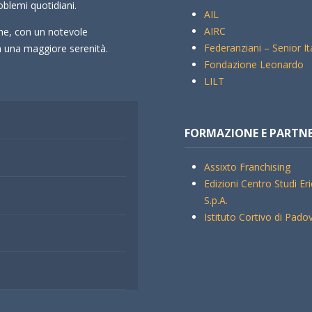
oblemi quotidiani.
AIL
AIRC
che, con un notevole
Federanziani – Senior It
rà una maggiore serenità.
Fondazione Leonardo
LILT
FORMAZIONE E PARTN
Assixto Franchising
Edizioni Centro Studi Er
S.p.A.
Istituto Cortivo di Pado