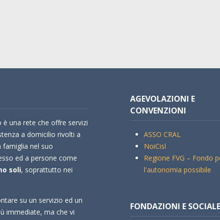
AGEVOLAZIONI E
CONVENZIONI
 è una rete che offre servizi
stenza a domicilio rivolti a
ASSO CRAL
a famiglia nel suo
NoiCisl
esso ed a persone come
Regione FVG – Fondo p
o soli
, soprattutto nei
l'autonomia possibile
ntare su un servizio ed un
FONDAZIONI E SOCIAL
più immediate, ma che vi