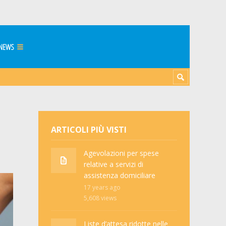
NEWS
ARTICOLI PIÙ VISTI
Agevolazioni per spese
relative a servizi di
assistenza domiciliare
17 years ago
5,608
views
Liste d’attesa ridotte nelle