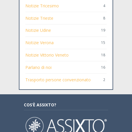
Notizie Tricesimo
4
Notizie Trieste
8
Notizie Udine
19
Notizie Verona
15
Notizie Vittorio Veneto
18
Parlano di noi
16
Trasporto persone convenzionato
2
COS’È ASSIXTO?