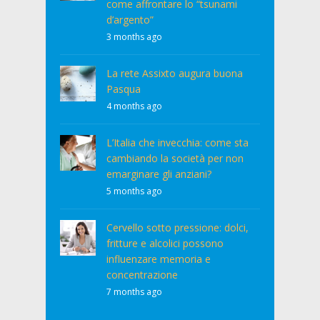
come affrontare lo “tsunami
d’argento”
3 months ago
La rete Assixto augura buona
Pasqua
4 months ago
L’Italia che invecchia: come sta
cambiando la società per non
emarginare gli anziani?
5 months ago
Cervello sotto pressione: dolci,
fritture e alcolici possono
influenzare memoria e
concentrazione
7 months ago