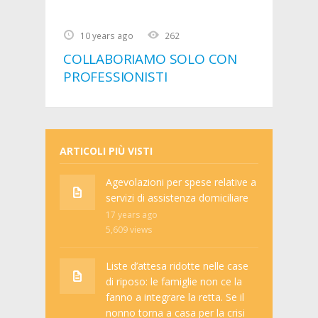
10 years ago
262
COLLABORIAMO SOLO CON
PROFESSIONISTI
ARTICOLI PIÙ VISTI
Agevolazioni per spese relative a
servizi di assistenza domiciliare
17 years ago
5,609
views
Liste d’attesa ridotte nelle case
di riposo: le famiglie non ce la
fanno a integrare la retta. Se il
nonno torna a casa per la crisi