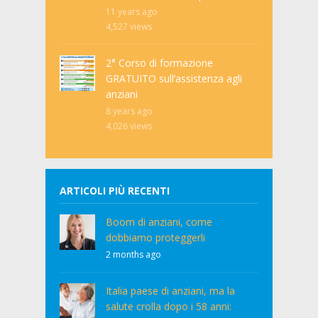
11 years ago
4,527
views
2° Corso di formazione
GRATUITO sull’assistenza agli
anziani
8 years ago
4,026
views
ARTICOLI PIÙ RECENTI
Boom di anziani, come
dobbiamo proteggerli
2 months ago
Italia paese di anziani, ma la
salute crolla dopo i 58 anni: