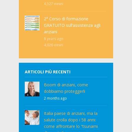
4,527
views
2° Corso di formazione
GRATUITO sull’assistenza agli
anziani
8 years ago
4,026
views
ARTICOLI PIÙ RECENTI
Boom di anziani, come
dobbiamo proteggerli
2 months ago
Italia paese di anziani, ma la
salute crolla dopo i 58 anni:
come affrontare lo “tsunami