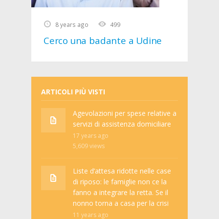
8 years ago
499
Cerco una badante a Udine
ARTICOLI PIÙ VISTI
Agevolazioni per spese relative a
servizi di assistenza domiciliare
17 years ago
5,609
views
Liste d’attesa ridotte nelle case
di riposo: le famiglie non ce la
fanno a integrare la retta. Se il
nonno torna a casa per la crisi
11 years ago