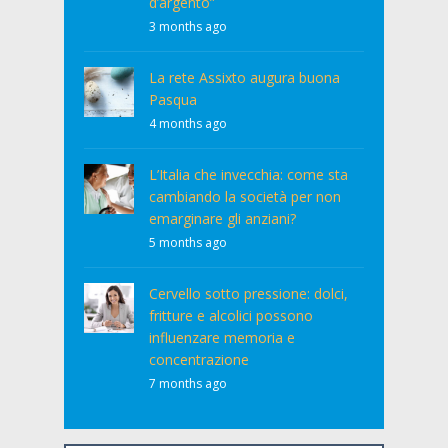
d’argento”
3 months ago
La rete Assixto augura buona
Pasqua
4 months ago
L’Italia che invecchia: come sta
cambiando la società per non
emarginare gli anziani?
5 months ago
Cervello sotto pressione: dolci,
fritture e alcolici possono
influenzare memoria e
concentrazione
7 months ago