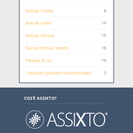
Notizie Trieste
8
Notizie Udine
19
Notizie Verona
15
Notizie Vittorio Veneto
18
Parlano di noi
16
Trasporto persone convenzionato
2
COS’È ASSIXTO?