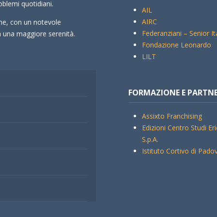
oblemi quotidiani.
AIL
AIRC
che, con un notevole
Federanziani – Senior It
rà una maggiore serenità.
Fondazione Leonardo
LILT
FORMAZIONE E PARTN
Assixto Franchising
Edizioni Centro Studi Er
S.p.A.
Istituto Cortivo di Pado