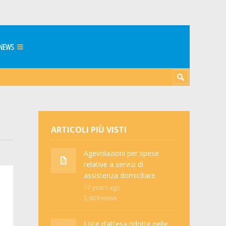
NEWS
ARTICOLI PIÙ VISTI
Agevolazioni per spese
relative a servizi di
assistenza domiciliare
i
17 years ago
5,609
views
Liste d’attesa ridotte nelle