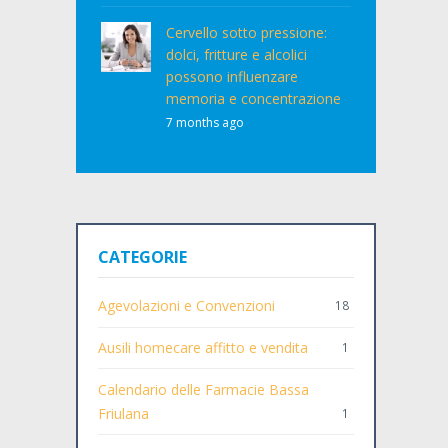
Cervello sotto pressione:
dolci, fritture e alcolici
possono influenzare
memoria e concentrazione
7 months ago
CATEGORIE
Agevolazioni e Convenzioni
18
Ausili homecare affitto e vendita
1
Calendario delle Farmacie Bassa
Friulana
1