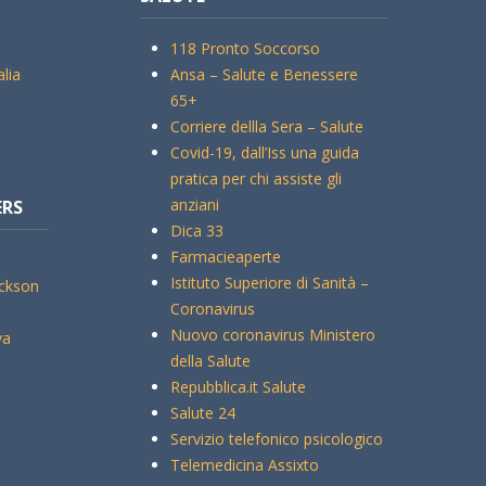
118 Pronto Soccorso
alia
Ansa – Salute e Benessere
65+
Corriere dellla Sera – Salute
Covid-19, dall’Iss una guida
pratica per chi assiste gli
anziani
ERS
Dica 33
Farmacieaperte
Istituto Superiore di Sanità –
ickson
Coronavirus
Nuovo coronavirus Ministero
va
della Salute
Repubblica.it Salute
Salute 24
Servizio telefonico psicologico
Telemedicina Assixto