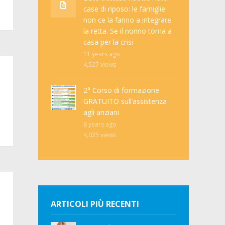
case di riposo: le famiglie
non ce la fanno a integrare
la retta. Se il nonno torna a
casa per la crisi
11 years ago
4,527
views
2° Corso di formazione
GRATUITO sull’assistenza
agli anziani
8 years ago
4,025
views
ARTICOLI PIÙ RECENTI