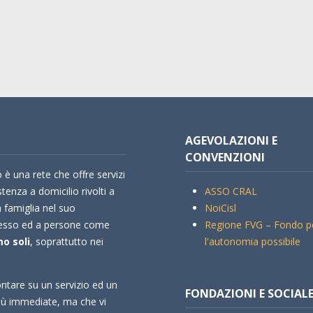
AGEVOLAZIONI E
CONVENZIONI
 è una rete che offre servizi
stenza a domicilio rivolti a
ASSO CRAL
a famiglia nel suo
NoiCisl
esso ed a persone come
Regione FVG – Fondo p
o soli
, soprattutto nei
l'autonomia possibile
ntare su un servizio ed un
FONDAZIONI E SOCIAL
più immediate, ma che vi