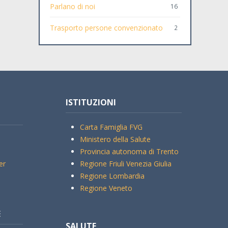
Parlano di noi
16
Trasporto persone convenzionato
2
ISTITUZIONI
Carta Famiglia FVG
Ministero della Salute
Provincia autonoma di Trento
er
Regione Friuli Venezia Giulia
Regione Lombardia
Regione Veneto
E
SALUTE