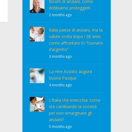
Boom di anziani, come
dobbiamo proteggerli
2 months ago
Italia paese di anziani, ma la
salute crolla dopo i 58 anni:
come affrontare lo “tsunami
d’argento”
3 months ago
La rete Assixto augura
buona Pasqua
4 months ago
L’Italia che invecchia: come
sta cambiando la società
per non emarginare gli
anziani?
5 months ago