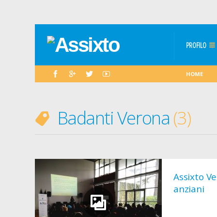
PROFILO
HOME
Badanti Verona
3
Assixto Ve
anziani