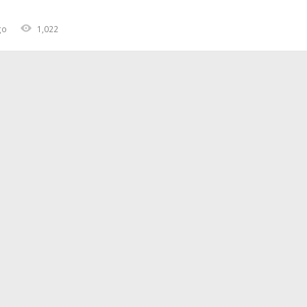
go
1,022