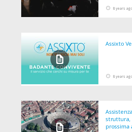
8 years ag
Assixto Ve
8 years ag
Assistenza
struttura,
prossima 