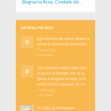
Bagnaria Arsa, Cividale del
Friuli, Tarcento, Terzo di
Aquileia…
ARTICOLI PIÙ VISTI
Agevolazioni per spese relative a
servizi di assistenza domiciliare
17 years ago
5,609
views
Liste d’attesa ridotte nelle case
di riposo: le famiglie non ce la
fanno a integrare la retta. Se il
nonno torna a casa per la crisi
11 years ago
4,527
views
2° Corso di formazione