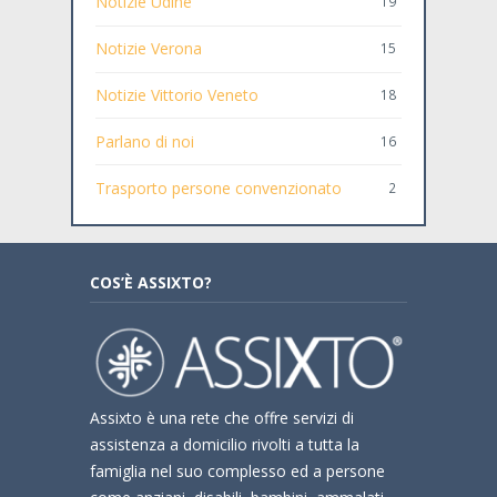
Notizie Udine
19
Notizie Verona
15
Notizie Vittorio Veneto
18
Parlano di noi
16
Trasporto persone convenzionato
2
COS’È ASSIXTO?
Assixto è una rete che offre servizi di
assistenza a domicilio rivolti a tutta la
famiglia nel suo complesso ed a persone