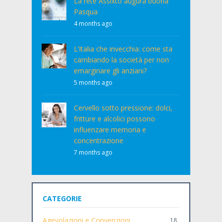
La rete Assixto augura buona
Pasqua
4 months ago
L’Italia che invecchia: come sta
cambiando la società per non
emarginare gli anziani?
5 months ago
Cervello sotto pressione: dolci,
fritture e alcolici possono
influenzare memoria e
concentrazione
7 months ago
CATEGORIE
Agevolazioni e Convenzioni
18