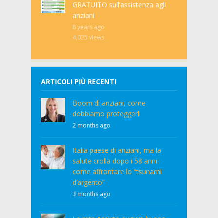
GRATUITO sull’assistenza agli
anziani
8 years ago
4,025
views
ARTICOLI PIÙ RECENTI
Boom di anziani, come
dobbiamo proteggerli
2 months ago
Italia paese di anziani, ma la
salute crolla dopo i 58 anni:
come affrontare lo “tsunami
d’argento”
3 months ago