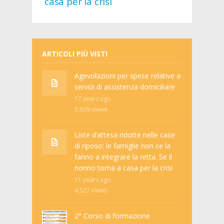
casa per la crisi
ARTICOLI PIÙ VISTI
Agevolazioni per spese relative a
servizi di assistenza domiciliare
17 years ago
5,609
views
Liste d’attesa ridotte nelle case
di riposo: le famiglie non ce la
fanno a integrare la retta. Se il
nonno torna a casa per la crisi
11 years ago
4,527
views
2° Corso di formazione