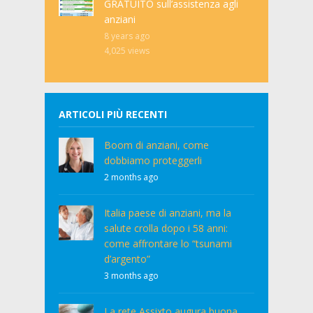
GRATUITO sull’assistenza agli
anziani
8 years ago
4,025
views
ARTICOLI PIÙ RECENTI
Boom di anziani, come
dobbiamo proteggerli
2 months ago
Italia paese di anziani, ma la
salute crolla dopo i 58 anni:
come affrontare lo “tsunami
d’argento”
3 months ago
La rete Assixto augura buona