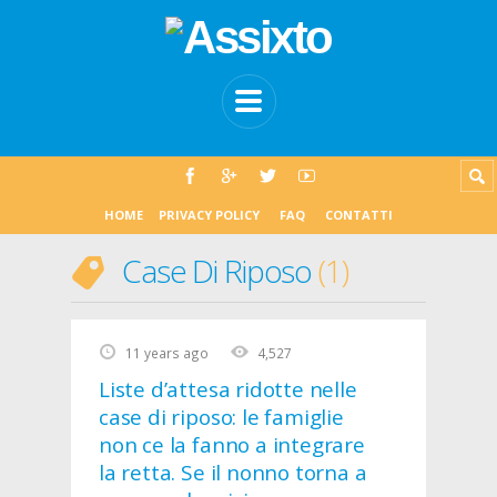
HOME
PRIVACY POLICY
FAQ
CONTATTI
Case Di Riposo
1
11 years ago
4,527
Liste d’attesa ridotte nelle
case di riposo: le famiglie
non ce la fanno a integrare
la retta. Se il nonno torna a