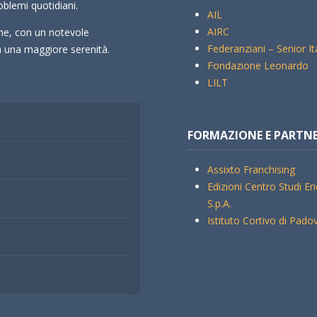
oblemi quotidiani.
AIL
AIRC
che, con un notevole
Federanziani – Senior It
rà una maggiore serenità.
Fondazione Leonardo
LILT
FORMAZIONE E PARTN
Assixto Franchising
Edizioni Centro Studi Er
S.p.A.
Istituto Cortivo di Pado