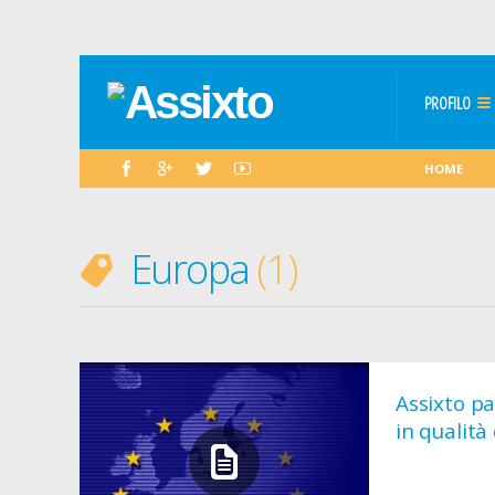
PROFILO
HOME
Europa
1
Assixto pa
in qualità