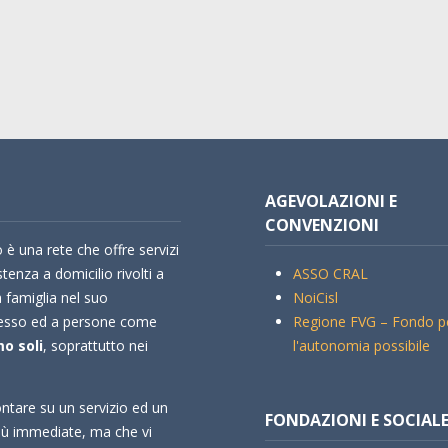
AGEVOLAZIONI E
CONVENZIONI
 è una rete che offre servizi
stenza a domicilio rivolti a
ASSO CRAL
a famiglia nel suo
NoiCisl
esso ed a persone come
Regione FVG – Fondo p
o soli
, soprattutto nei
l'autonomia possibile
ntare su un servizio ed un
FONDAZIONI E SOCIAL
più immediate, ma che vi