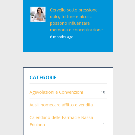
Cervello sotto pressione:
dolci, fritture e alcolici
possono influenzare
memoria e concentrazione
6 months ago
CATEGORIE
Agevolazioni e Convenzioni
18
Ausili homecare affitto e vendita
1
Calendario delle Farmacie Bassa
Friulana
1