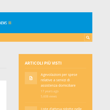
NEWS
ARTICOLI PIÙ VISTI
Agevolazioni per spese
relative a servizi di
assistenza domiciliare
17 years ago
5,608
views
Liste d’attesa ridotte nelle