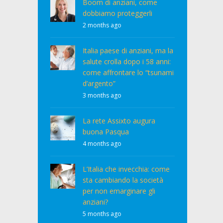
Boom di anziani, come
dobbiamo proteggerli
2 months ago
Italia paese di anziani, ma la
salute crolla dopo i 58 anni:
come affrontare lo “tsunami
d’argento”
3 months ago
La rete Assixto augura
buona Pasqua
4 months ago
L’Italia che invecchia: come
sta cambiando la società
per non emarginare gli
anziani?
5 months ago