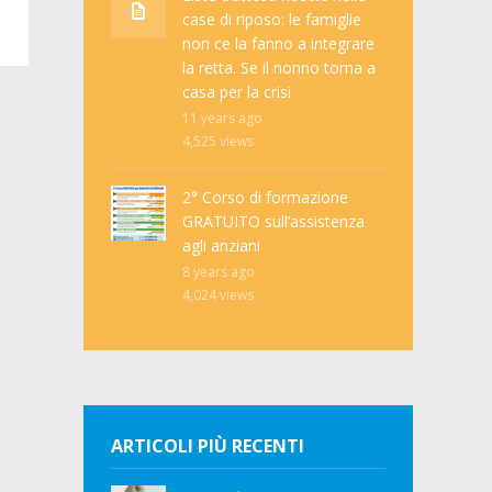
case di riposo: le famiglie
non ce la fanno a integrare
la retta. Se il nonno torna a
casa per la crisi
11 years ago
4,525
views
2° Corso di formazione
GRATUITO sull’assistenza
agli anziani
8 years ago
4,024
views
ARTICOLI PIÙ RECENTI