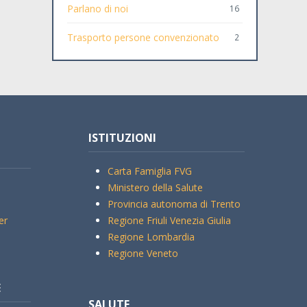
Parlano di noi
16
Trasporto persone convenzionato
2
ISTITUZIONI
Carta Famiglia FVG
Ministero della Salute
Provincia autonoma di Trento
er
Regione Friuli Venezia Giulia
Regione Lombardia
Regione Veneto
E
SALUTE