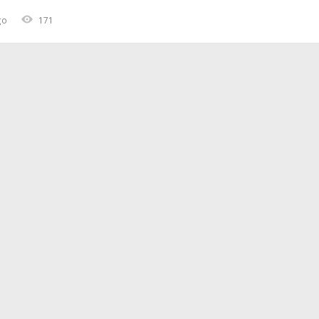
go
171