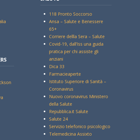
118 Pronto Soccorso
alia
Ansa – Salute e Benessere
65+
Corriere dellla Sera – Salute
Covid-19, dall’Iss una guida
pratica per chi assiste gli
anziani
ERS
Dica 33
Farmacieaperte
Istituto Superiore di Sanità –
ickson
Coronavirus
Nuovo coronavirus Ministero
va
della Salute
Repubblica.it Salute
Salute 24
Servizio telefonico psicologico
Telemedicina Assixto