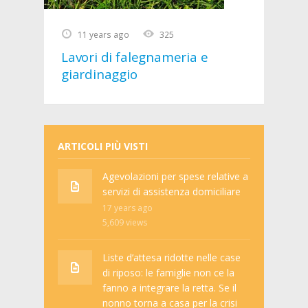
11 years ago
325
Lavori di falegnameria e
giardinaggio
ARTICOLI PIÙ VISTI
Agevolazioni per spese relative a
servizi di assistenza domiciliare
17 years ago
5,609
views
Liste d’attesa ridotte nelle case
di riposo: le famiglie non ce la
fanno a integrare la retta. Se il
nonno torna a casa per la crisi