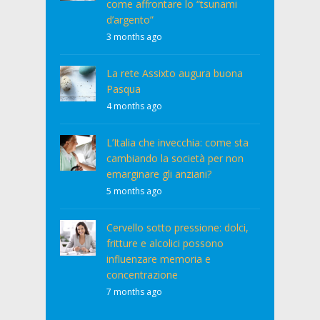
come affrontare lo “tsunami
d’argento”
3 months ago
La rete Assixto augura buona
Pasqua
4 months ago
L’Italia che invecchia: come sta
cambiando la società per non
emarginare gli anziani?
5 months ago
Cervello sotto pressione: dolci,
fritture e alcolici possono
influenzare memoria e
concentrazione
7 months ago