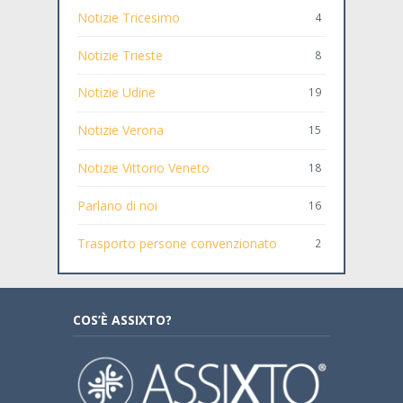
Notizie Tricesimo
4
Notizie Trieste
8
Notizie Udine
19
Notizie Verona
15
Notizie Vittorio Veneto
18
Parlano di noi
16
Trasporto persone convenzionato
2
COS’È ASSIXTO?