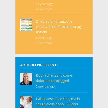
11 years ago
4,527
views
2° Corso di formazione
GRATUITO sull’assistenza agli
anziani
8 years ago
4,026
views
ARTICOLI PIÙ RECENTI
Boom di anziani, come
dobbiamo proteggerli
2 months ago
Italia paese di anziani, ma la
salute crolla dopo i 58 anni: