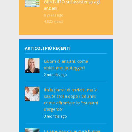
GRATUITO sull’assistenza agli
anziani
8 years ago
4,025
views
ARTICOLI PIÙ RECENTI
Boom di anziani, come
dobbiamo proteggerli
2 months ago
Italia paese di anziani, ma la
salute crolla dopo i 58 anni:
come affrontare lo “tsunami
d’argento”
3 months ago
La rete Assixto augura buona