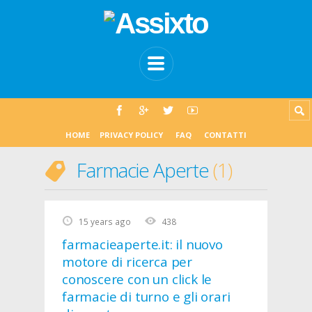
HOME
PRIVACY POLICY
FAQ
CONTATTI
Farmacie Aperte
1
15 years ago
438
farmacieaperte.it: il nuovo
motore di ricerca per
conoscere con un click le
farmacie di turno e gli orari