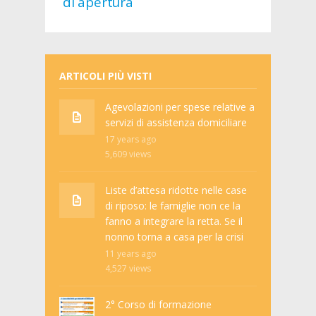
di apertura
ARTICOLI PIÙ VISTI
Agevolazioni per spese relative a
servizi di assistenza domiciliare
17 years ago
5,609
views
Liste d’attesa ridotte nelle case
di riposo: le famiglie non ce la
fanno a integrare la retta. Se il
nonno torna a casa per la crisi
11 years ago
4,527
views
2° Corso di formazione