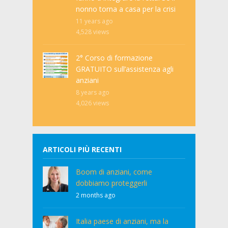
nonno torna a casa per la crisi
11 years ago
4,528
views
2° Corso di formazione
GRATUITO sull’assistenza agli
anziani
8 years ago
4,026
views
ARTICOLI PIÙ RECENTI
Boom di anziani, come
dobbiamo proteggerli
2 months ago
Italia paese di anziani, ma la