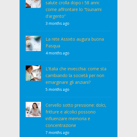
salute crolla dopo i 58 anni:
come affrontare lo “tsunami
d’argento”
3 months ago
La rete Assixto augura buona
Pasqua
4 months ago
L’Italia che invecchia: come sta
cambiando la società per non
emarginare gli anziani?
5 months ago
Cervello sotto pressione: dolci,
fritture e alcolici possono
influenzare memoria e
concentrazione
7 months ago