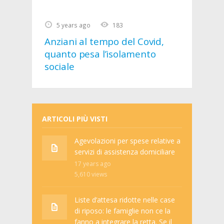
5 years ago
183
Anziani al tempo del Covid,
quanto pesa l’isolamento
sociale
ARTICOLI PIÙ VISTI
Agevolazioni per spese relative a
servizi di assistenza domiciliare
17 years ago
5,610
views
Liste d’attesa ridotte nelle case
di riposo: le famiglie non ce la
fanno a integrare la retta. Se il