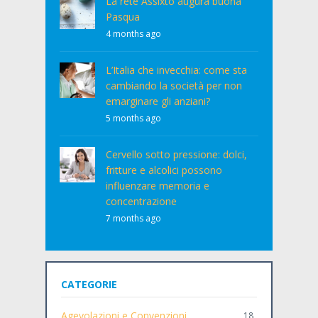
La rete Assixto augura buona
Pasqua
4 months ago
L’Italia che invecchia: come sta
cambiando la società per non
emarginare gli anziani?
5 months ago
Cervello sotto pressione: dolci,
fritture e alcolici possono
influenzare memoria e
concentrazione
7 months ago
CATEGORIE
Agevolazioni e Convenzioni
18