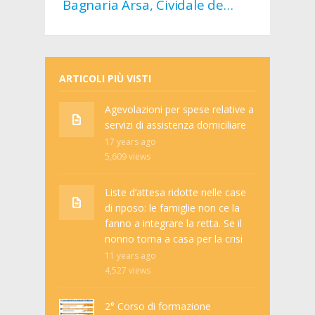
Bagnaria Arsa, Cividale del
Friuli, Tarcento, Terzo di
Aquileia…
ARTICOLI PIÙ VISTI
Agevolazioni per spese relative a
servizi di assistenza domiciliare
17 years ago
5,609
views
Liste d’attesa ridotte nelle case
di riposo: le famiglie non ce la
fanno a integrare la retta. Se il
nonno torna a casa per la crisi
11 years ago
4,527
views
2° Corso di formazione