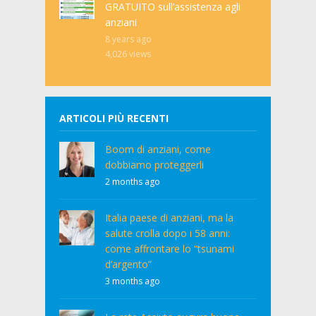
GRATUITO sull’assistenza agli
anziani
8 years ago
4,026
views
ARTICOLI PIÙ RECENTI
Boom di anziani, come
dobbiamo proteggerli
2 months ago
Italia paese di anziani, ma la
salute crolla dopo i 58 anni:
come affrontare lo “tsunami
d’argento”
3 months ago