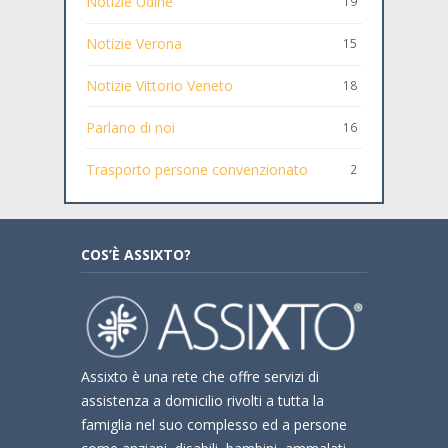
Notizie Udine
19
Notizie Verona
15
Notizie Vittorio Veneto
18
Parlano di noi
16
Trasporto persone convenzionato
2
COS’È ASSIXTO?
Assixto è una rete che offre servizi di
assistenza a domicilio rivolti a tutta la
famiglia nel suo complesso ed a persone