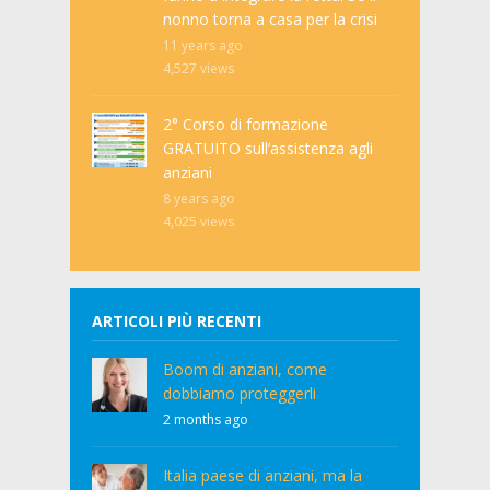
nonno torna a casa per la crisi
11 years ago
4,527
views
2° Corso di formazione
GRATUITO sull’assistenza agli
anziani
8 years ago
4,025
views
ARTICOLI PIÙ RECENTI
Boom di anziani, come
dobbiamo proteggerli
2 months ago
Italia paese di anziani, ma la