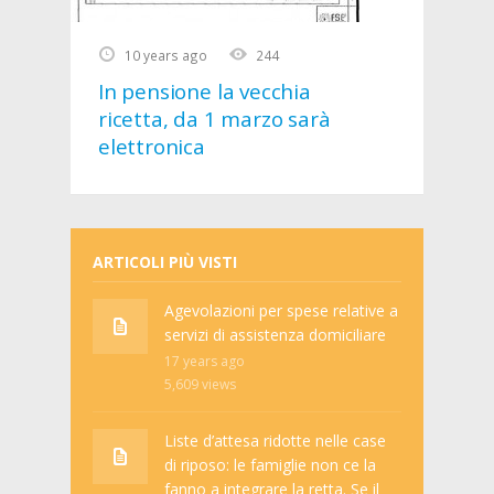
10 years ago
244
In pensione la vecchia
ricetta, da 1 marzo sarà
elettronica
ARTICOLI PIÙ VISTI
Agevolazioni per spese relative a
servizi di assistenza domiciliare
17 years ago
5,609
views
Liste d’attesa ridotte nelle case
di riposo: le famiglie non ce la
fanno a integrare la retta. Se il