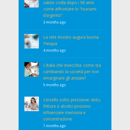
salute crolla dopo i 58 anni:
come affrontare lo “tsunami
d’argento”
3 months ago
La rete Assixto augura buona
Pasqua
4 months ago
L’Italia che invecchia: come sta
cambiando la società per non
emarginare gli anziani?
5 months ago
Cervello sotto pressione: dolci,
fritture e alcolici possono
influenzare memoria e
concentrazione
7 months ago