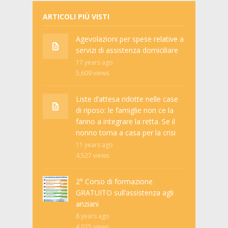
ARTICOLI PIÙ VISTI
Agevolazioni per spese relative a
servizi di assistenza domiciliare
17 years ago
5,609
views
Liste d’attesa ridotte nelle case
di riposo: le famiglie non ce la
fanno a integrare la retta. Se il
nonno torna a casa per la crisi
11 years ago
4,527
views
2° Corso di formazione
GRATUITO sull’assistenza agli
anziani
8 years ago
4,025
views