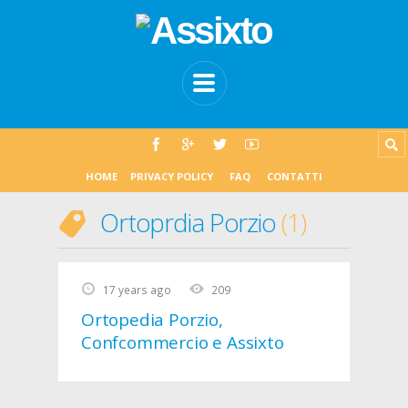
HOME
PRIVACY POLICY
FAQ
CONTATTI
Ortoprdia Porzio
1
17 years ago
209
Ortopedia Porzio,
Confcommercio e Assixto