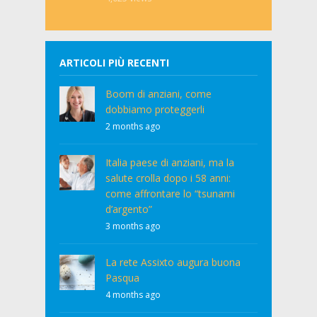
ARTICOLI PIÙ RECENTI
Boom di anziani, come
dobbiamo proteggerli
2 months ago
Italia paese di anziani, ma la
salute crolla dopo i 58 anni:
come affrontare lo “tsunami
d’argento”
3 months ago
La rete Assixto augura buona
Pasqua
4 months ago