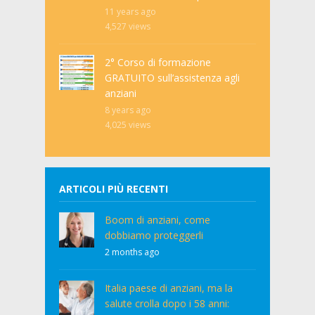
11 years ago
4,527
views
2° Corso di formazione
GRATUITO sull’assistenza agli
anziani
8 years ago
4,025
views
ARTICOLI PIÙ RECENTI
Boom di anziani, come
dobbiamo proteggerli
2 months ago
Italia paese di anziani, ma la
salute crolla dopo i 58 anni: