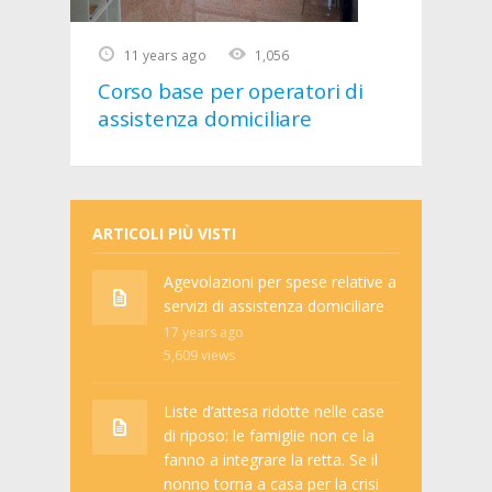
11 years ago
1,056
Corso base per operatori di
assistenza domiciliare
ARTICOLI PIÙ VISTI
Agevolazioni per spese relative a
servizi di assistenza domiciliare
17 years ago
5,609
views
Liste d’attesa ridotte nelle case
di riposo: le famiglie non ce la
fanno a integrare la retta. Se il
nonno torna a casa per la crisi