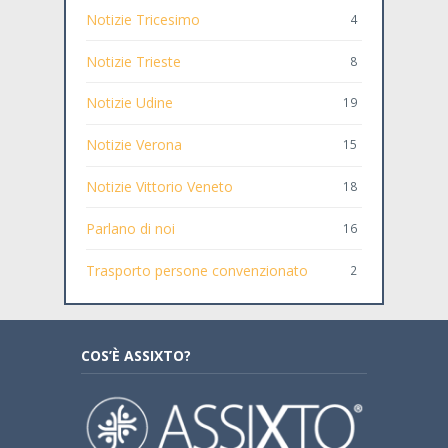
Notizie Tricesimo
4
Notizie Trieste
8
Notizie Udine
19
Notizie Verona
15
Notizie Vittorio Veneto
18
Parlano di noi
16
Trasporto persone convenzionato
2
COS’È ASSIXTO?