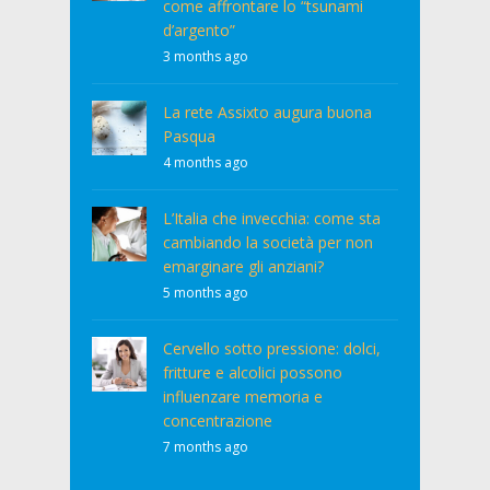
come affrontare lo “tsunami
d’argento”
3 months ago
La rete Assixto augura buona
Pasqua
4 months ago
L’Italia che invecchia: come sta
cambiando la società per non
emarginare gli anziani?
5 months ago
Cervello sotto pressione: dolci,
fritture e alcolici possono
influenzare memoria e
concentrazione
7 months ago