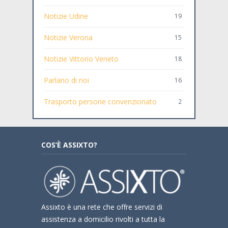
Notizie Udine
19
Notizie Verona
15
Notizie Vittorio Veneto
18
Parlano di noi
16
Trasporto persone convenzionato
2
COS’È ASSIXTO?
Assixto è una rete che offre servizi di
assistenza a domicilio rivolti a tutta la