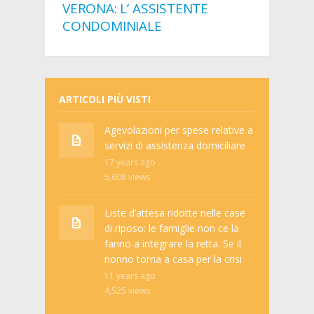
VERONA: L’ ASSISTENTE
CONDOMINIALE
ARTICOLI PIÙ VISTI
Agevolazioni per spese relative a
servizi di assistenza domiciliare
17 years ago
5,608
views
Liste d’attesa ridotte nelle case
di riposo: le famiglie non ce la
fanno a integrare la retta. Se il
nonno torna a casa per la crisi
11 years ago
4,525
views