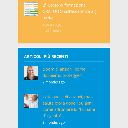
2° Corso di formazione
GRATUITO sull’assistenza agli
anziani
8 years ago
4,024
views
ARTICOLI PIÙ RECENTI
Boom di anziani, come
dobbiamo proteggerli
2 months ago
Italia paese di anziani, ma la
salute crolla dopo i 58 anni:
come affrontare lo “tsunami
d’argento”
3 months ago