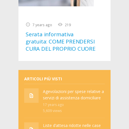
7 years ago
219
Serata informativa
gratuita: COME PRENDERSI
CURA DEL PROPRIO CUORE
ARTICOLI PIÙ VISTI
Agevolazioni per spese relative a
servizi di assistenza domiciliare
17 years ago
5,609
views
Liste d’attesa ridotte nelle case