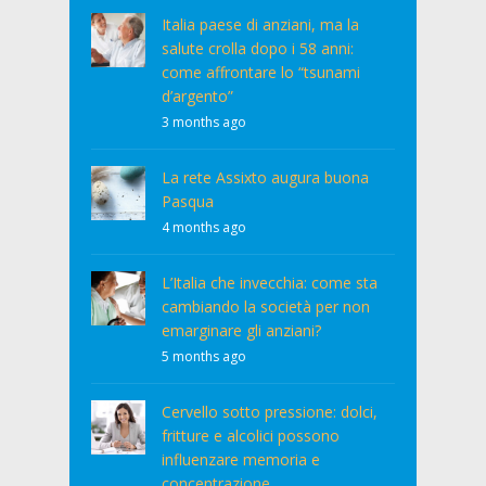
Italia paese di anziani, ma la
salute crolla dopo i 58 anni:
come affrontare lo “tsunami
d’argento”
3 months ago
La rete Assixto augura buona
Pasqua
4 months ago
L’Italia che invecchia: come sta
cambiando la società per non
emarginare gli anziani?
5 months ago
Cervello sotto pressione: dolci,
fritture e alcolici possono
influenzare memoria e
concentrazione