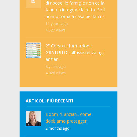
di riposo: le famiglie non ce la
fanno a integrare la retta. Se il
nonno torna a casa per la crisi
11 years ago
4,527
views
2° Corso di formazione
GRATUITO sull’assistenza agli
anziani
8 years ago
4,026
views
ARTICOLI PIÙ RECENTI
Boom di anziani, come
dobbiamo proteggerli
2 months ago