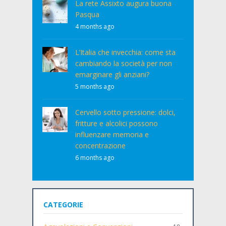
La rete Assixto augura buona
Pasqua
4 months ago
L’Italia che invecchia: come sta
cambiando la società per non
emarginare gli anziani?
5 months ago
Cervello sotto pressione: dolci,
fritture e alcolici possono
influenzare memoria e
concentrazione
6 months ago
CATEGORIE