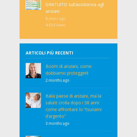
GRATUITO sull’assistenza agli
anziani
8 years ago
4,024
views
ARTICOLI PIÙ RECENTI
Boom di anziani, come
dobbiamo proteggerli
2 months ago
Italia paese di anziani, ma la
salute crolla dopo i 58 anni:
come affrontare lo “tsunami
d’argento”
3 months ago