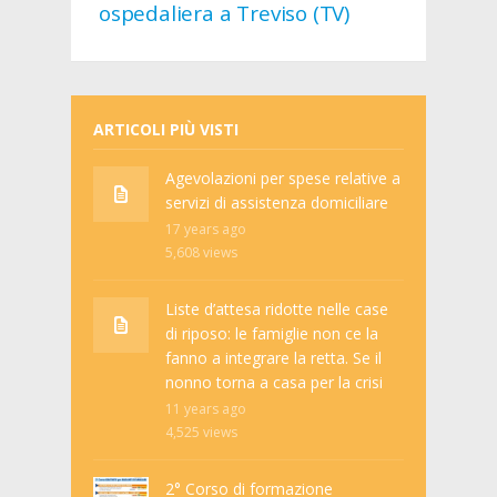
ospedaliera a Treviso (TV)
ARTICOLI PIÙ VISTI
Agevolazioni per spese relative a
servizi di assistenza domiciliare
17 years ago
5,608
views
Liste d’attesa ridotte nelle case
di riposo: le famiglie non ce la
fanno a integrare la retta. Se il
nonno torna a casa per la crisi
11 years ago
4,525
views
2° Corso di formazione