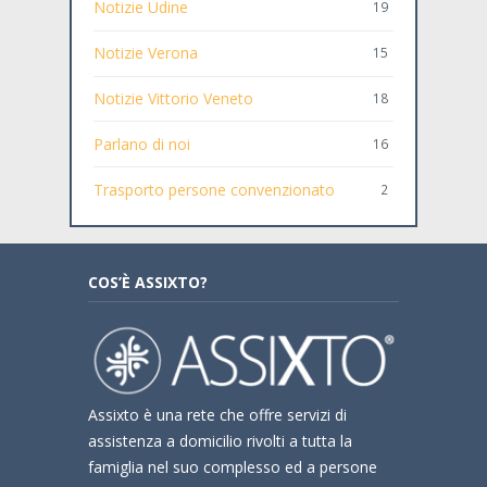
Notizie Udine
19
Notizie Verona
15
Notizie Vittorio Veneto
18
Parlano di noi
16
Trasporto persone convenzionato
2
COS’È ASSIXTO?
Assixto è una rete che offre servizi di
assistenza a domicilio rivolti a tutta la
famiglia nel suo complesso ed a persone