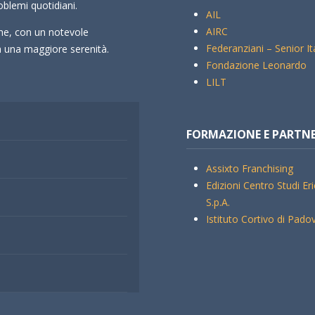
oblemi quotidiani.
AIL
AIRC
che, con un notevole
Federanziani – Senior It
rà una maggiore serenità.
Fondazione Leonardo
LILT
FORMAZIONE E PARTN
Assixto Franchising
Edizioni Centro Studi Er
S.p.A.
Istituto Cortivo di Pado