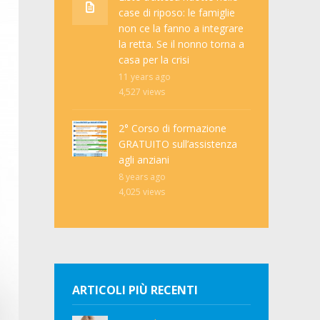
case di riposo: le famiglie
non ce la fanno a integrare
la retta. Se il nonno torna a
casa per la crisi
11 years ago
4,527
views
2° Corso di formazione
GRATUITO sull’assistenza
agli anziani
8 years ago
4,025
views
ARTICOLI PIÙ RECENTI