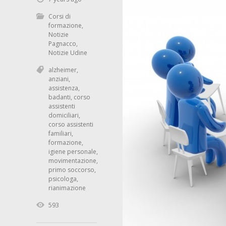
Corsi di
formazione
,
Notizie
Pagnacco
,
Notizie Udine
alzheimer
,
anziani
,
assistenza
,
badanti
,
corso
assistenti
domiciliari
,
corso assistenti
familiari
,
formazione
,
igiene personale
,
movimentazione
,
primo soccorso
,
psicologa
,
rianimazione
593