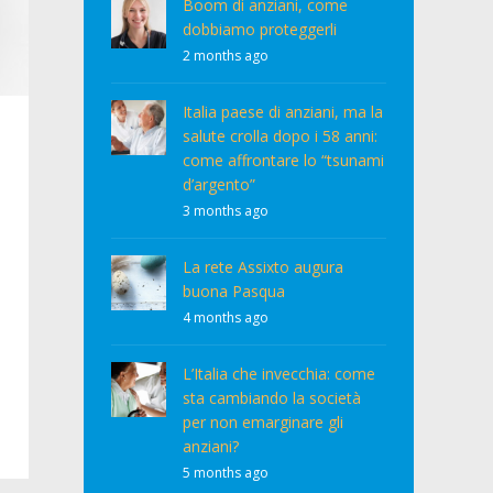
Boom di anziani, come
dobbiamo proteggerli
2 months ago
Italia paese di anziani, ma la
salute crolla dopo i 58 anni:
come affrontare lo “tsunami
d’argento”
3 months ago
La rete Assixto augura
buona Pasqua
4 months ago
L’Italia che invecchia: come
sta cambiando la società
per non emarginare gli
anziani?
5 months ago