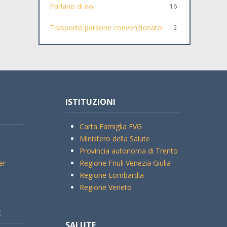
Parlano di noi
16
Trasporto persone convenzionato
2
ISTITUZIONI
Carta Famiglia FVG
Ministero della Salute
Provincia autonoma di Trento
er
Regione Friuli Venezia Giulia
Regione Lombardia
Regione Veneto
E
SALUTE