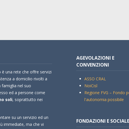
AGEVOLAZIONI E
CONVENZIONI
 è una rete che offre servizi
stenza a domicilio rivolti a
ASSO CRAL
a famiglia nel suo
NoiCisl
esso ed a persone come
Regione FVG – Fondo p
o soli
, soprattutto nei
l'autonomia possibile
ntare su un servizio ed un
FONDAZIONI E SOCIAL
più immediate, ma che vi