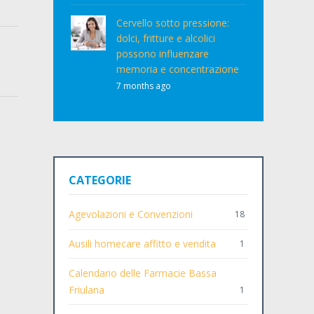
Cervello sotto pressione:
dolci, fritture e alcolici
possono influenzare
memoria e concentrazione
7 months ago
CATEGORIE
Agevolazioni e Convenzioni
18
Ausili homecare affitto e vendita
1
Calendario delle Farmacie Bassa
Friulana
1