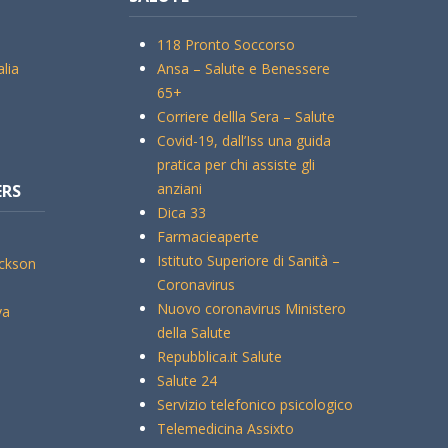
118 Pronto Soccorso
alia
Ansa – Salute e Benessere
65+
Corriere dellla Sera – Salute
Covid-19, dall’Iss una guida
pratica per chi assiste gli
anziani
ERS
Dica 33
Farmacieaperte
Istituto Superiore di Sanità –
ickson
Coronavirus
Nuovo coronavirus Ministero
va
della Salute
Repubblica.it Salute
Salute 24
Servizio telefonico psicologico
Telemedicina Assixto