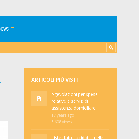
NEWS
ARTICOLI PIÙ VISTI
i
Agevolazioni per spese
relative a servizi di
assistenza domiciliare
17 years ago
5,608
views
Liste d’attesa ridotte nelle