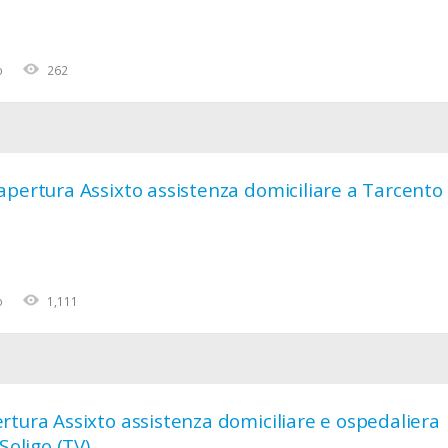
o
262
apertura Assixto assistenza domiciliare a Tarcento
o
1,111
tura Assixto assistenza domiciliare e ospedaliera
Soligo (TV)