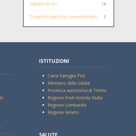
Parlano di noi
16
Trasporto persone convenzionato
2
ISTITUZIONI
Carta Famiglia FVG
Ministero della Salute
Provincia autonoma di Trento
er
Regione Friuli Venezia Giulia
Regione Lombardia
Regione Veneto
E
SALUTE