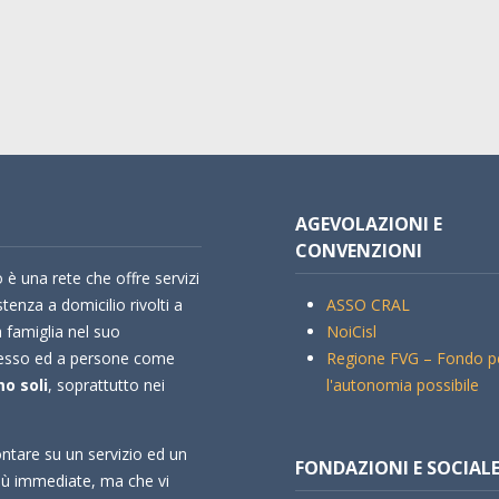
AGEVOLAZIONI E
CONVENZIONI
 è una rete che offre servizi
stenza a domicilio rivolti a
ASSO CRAL
a famiglia nel suo
NoiCisl
esso ed a persone come
Regione FVG – Fondo p
o soli
, soprattutto nei
l'autonomia possibile
ntare su un servizio ed un
FONDAZIONI E SOCIAL
più immediate, ma che vi