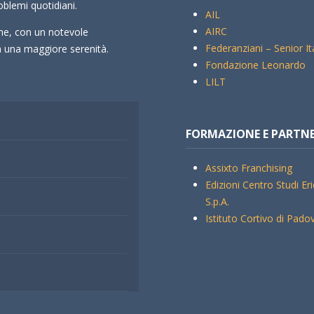
oblemi quotidiani.
AIL
AIRC
che, con un notevole
Federanziani – Senior It
rà una maggiore serenità.
Fondazione Leonardo
LILT
FORMAZIONE E PARTN
Assixto Franchising
Edizioni Centro Studi Er
S.p.A.
Istituto Cortivo di Pado