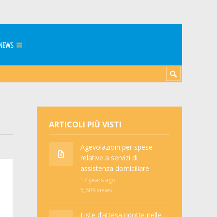
NEWS
ARTICOLI PIÙ VISTI
Agevolazioni per spese
relative a servizi di
assistenza domiciliare
17 years ago
5,609
views
Liste d’attesa ridotte nelle