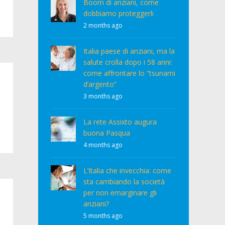
Boom di anziani, come
dobbiamo proteggerli
2 months ago
Italia paese di anziani, ma la
salute crolla dopo i 58 anni:
come affrontare lo “tsunami
d’argento”
3 months ago
La rete Assixto augura
buona Pasqua
4 months ago
L’Italia che invecchia: come
sta cambiando la società
per non emarginare gli
anziani?
5 months ago