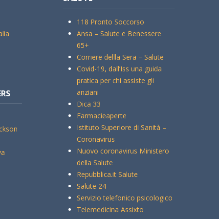
118 Pronto Soccorso
alia
Ansa – Salute e Benessere
65+
Corriere dellla Sera – Salute
Covid-19, dall’Iss una guida
pratica per chi assiste gli
anziani
ERS
Dica 33
Farmacieaperte
Istituto Superiore di Sanità –
ickson
Coronavirus
Nuovo coronavirus Ministero
va
della Salute
Repubblica.it Salute
Salute 24
Servizio telefonico psicologico
Telemedicina Assixto