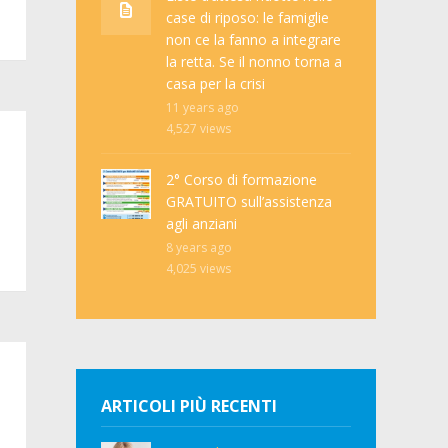
case di riposo: le famiglie
non ce la fanno a integrare
la retta. Se il nonno torna a
casa per la crisi
11 years ago
4,527
views
2° Corso di formazione
GRATUITO sull’assistenza
agli anziani
8 years ago
4,025
views
ARTICOLI PIÙ RECENTI