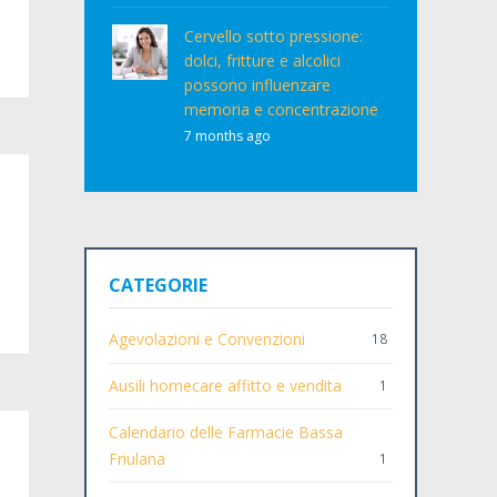
Cervello sotto pressione:
dolci, fritture e alcolici
possono influenzare
memoria e concentrazione
7 months ago
CATEGORIE
Agevolazioni e Convenzioni
18
Ausili homecare affitto e vendita
1
Calendario delle Farmacie Bassa
Friulana
1