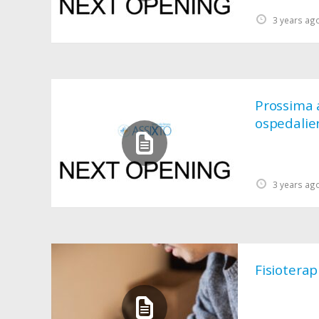
3 years ag
Prossima a
ospedalier
3 years ag
Fisioterap