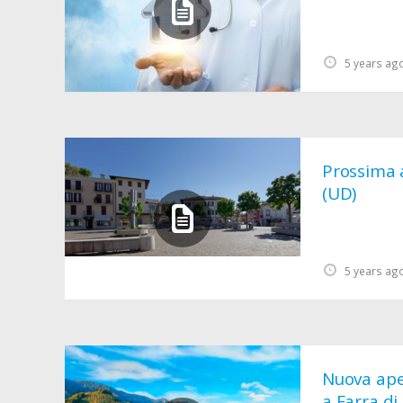
5 years ag
Prossima 
(UD)
5 years ag
Nuova aper
a Farra di 