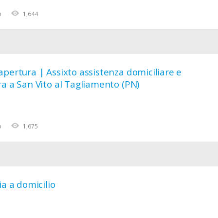
o
1,644
pertura | Assixto assistenza domiciliare e
a a San Vito al Tagliamento (PN)
o
1,675
ia a domicilio