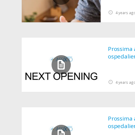
4 years ag
Prossima a
ospedalie
4 years ag
Prossima a
ospedalie