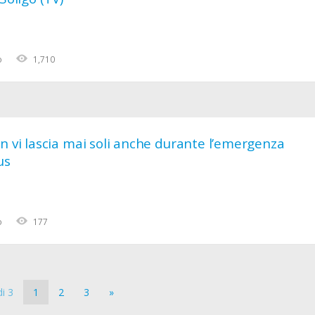
o
1,710
n vi lascia mai soli anche durante l’emergenza
us
o
177
i 3
1
2
3
»