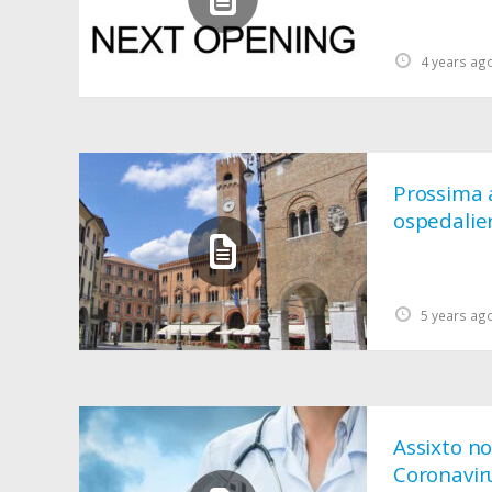
4 years ag
Prossima a
ospedalier
5 years ag
Assixto no
Coronaviru