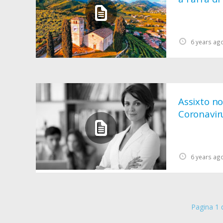
6 years ag
Assixto no
Coronavir
6 years ag
Pagina 1 d