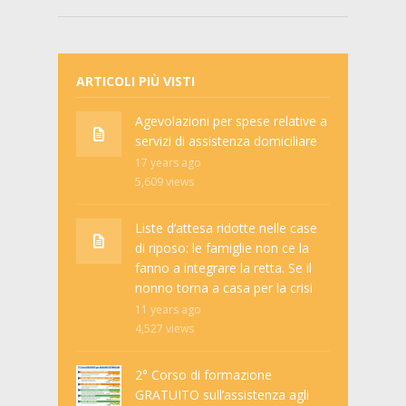
ARTICOLI PIÙ VISTI
Agevolazioni per spese relative a
servizi di assistenza domiciliare
17 years ago
5,609
views
Liste d’attesa ridotte nelle case
di riposo: le famiglie non ce la
fanno a integrare la retta. Se il
nonno torna a casa per la crisi
11 years ago
4,527
views
2° Corso di formazione
GRATUITO sull’assistenza agli