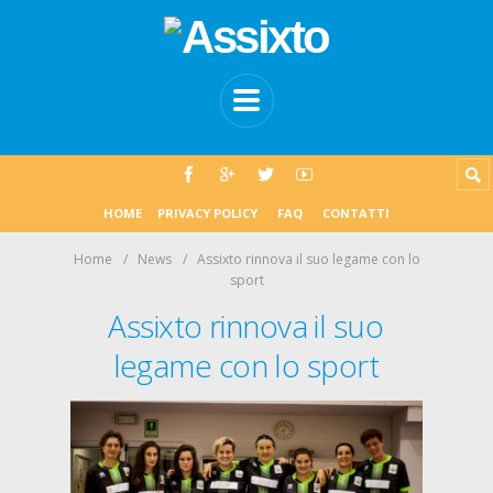
HOME
PRIVACY POLICY
FAQ
CONTATTI
Home
News
Assixto rinnova il suo legame con lo
sport
Assixto rinnova il suo
legame con lo sport