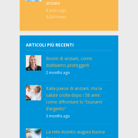
anziani
8 years ago
4,026
views
ARTICOLI PIÙ RECENTI
Boom di anziani, come
dobbiamo proteggerli
2 months ago
Italia paese di anziani, ma la
salute crolla dopo i 58 anni:
come affrontare lo “tsunami
d’argento”
3 months ago
La rete Assixto augura buona