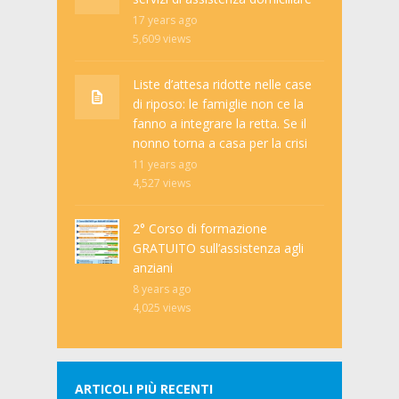
17 years ago
5,609
views
Liste d’attesa ridotte nelle case
di riposo: le famiglie non ce la
fanno a integrare la retta. Se il
nonno torna a casa per la crisi
11 years ago
4,527
views
2° Corso di formazione
GRATUITO sull’assistenza agli
anziani
8 years ago
4,025
views
ARTICOLI PIÙ RECENTI