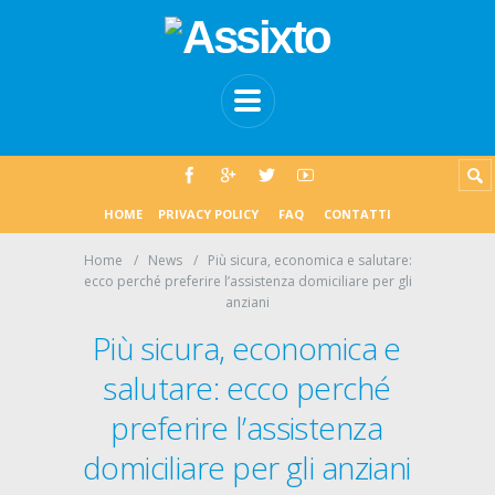
HOME
PRIVACY POLICY
FAQ
CONTATTI
Home
News
Più sicura, economica e salutare:
ecco perché preferire l’assistenza domiciliare per gli
anziani
Più sicura, economica e
salutare: ecco perché
preferire l’assistenza
domiciliare per gli anziani