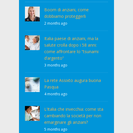
Boom di anziani, come
dobbiamo proteggerli
2 months ago
Italia paese di anziani, ma la
salute crolla dopo i 58 anni:
come affrontare lo “tsunami
d’argento”
3 months ago
La rete Assixto augura buona
Pasqua
4 months ago
L’Italia che invecchia: come sta
cambiando la società per non
emarginare gli anziani?
5 months ago