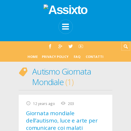
HOME
PRIVACY POLICY
FAQ
CONTATTI
Autismo Giornata
Mondiale
1
12 years ago
203
Giornata mondiale
dell’autismo, luce e arte per
comunicare coi malati